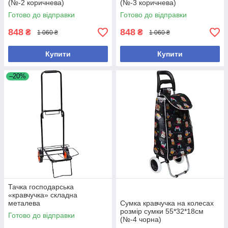
(№-2 коричнева)
(№-3 коричнева)
Готово до відправки
Готово до відправки
848
848
₴
₴
1 060 ₴
1 060 ₴
Купити
Купити
–20%
Тачка господарська
«кравчучка» складна
металева
Сумка кравчучка на колесах
розмір сумки 55*32*18см
Готово до відправки
(№-4 чорна)