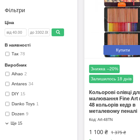
Фільтри
Ціна
В наявності
Купити
Так
78
Виробник
–20%
Aihao
2
Залишилось 18 днів
Antares
34
Кольорові олівці дл
DIY
15
малювання Fine Art 
Danko Toys
1
48 кольорів кедр в
металевому пеналі
Dozen
9
Art-48TN
Ще 15
1 100 ₴
1 375 ₴