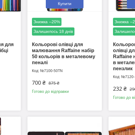
Купити
–20%
–
Залишилось 18 днів
Залишилос
я для
Кольорові олівці для
Кольоров
ібці
малювання Raffaine набір
олівці д
50 кольорів в металевому
Raffaine 
пеналі
в метале
пензлик
№7100-50TN
№7120-
700 ₴
875 ₴
232 ₴
29
Готово до відправки
Готово до в