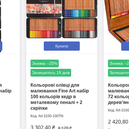
Купити
–20%
–
Залишилось 18 днів
Залишилос
я
Кольорові олівці для
Кольоров
набір
малювання Fine Art набір
малюванн
100 кольорів кедр в
72 кольо
металевому пеналі + 2
дерев'ян
скріпки
Art-310
Art 3100-100TN
2 420,80
3 302,40 ₴
4 128 ₴