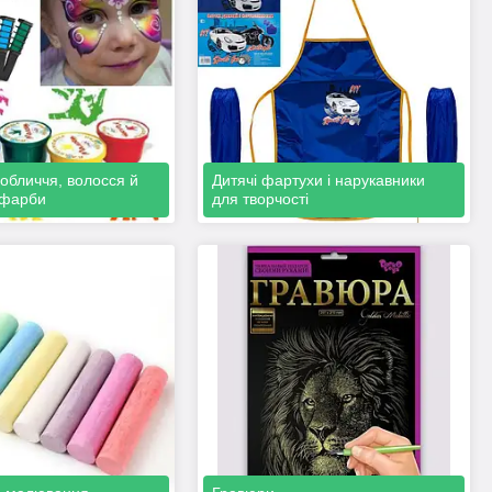
обличчя, волосся й
Дитячі фартухи і нарукавники
 фарби
для творчості