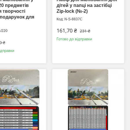
220 предметів
дітей у папці на застібці
я творчості
Zip-lock (№-2)
подарунок для
N-S-8837C
161,70 ₴
231 ₴
/220
Готово до відправки
0 ₴
ідправки