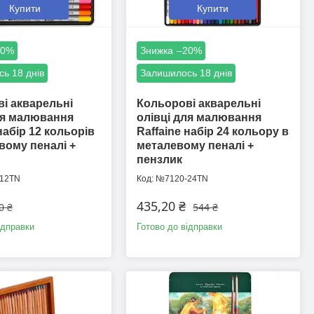
Купити
Купити
20%
–20%
ь 18 днів
Залишилось 18 днів
і акварельні
Кольорові акварельні
ля малювання
олівці для малювання
набір 12 кольорів
Raffaine набір 24 кольору в
вому пеналі +
металевому пеналі +
пензлик
12TN
№7120-24TN
435,20 ₴
0 ₴
544 ₴
ідправки
Готово до відправки