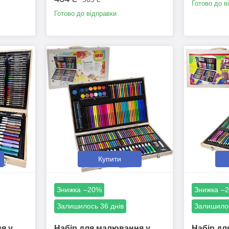
Готово до в
Готово до відправки
Купити
–20%
–
Залишилось 36 днів
Залишилос
я у
Набір для малювання у
Набір дл