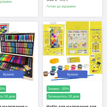
ідправки
Готово до відправки
Купити
Купити
20%
–30%
ь 18 днів
Залишилось 18 днів
я малювання у
Набір для малювання для