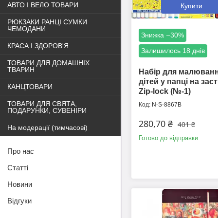
АВТО І ВЕЛО ТОВАРИ
Купити
РЮКЗАКИ РАНЦІ СУМКИ
ЧЕМОДАНИ
–30%
КРАСА І ЗДОРОВ'Я
Залишилось 18 днів
ТОВАРИ ДЛЯ ДОМАШНІХ
ТВАРИН
Набір для малюванн
дітей у папці на заст
КАНЦТОВАРИ
Zip-lock (№-1)
ТОВАРИ ДЛЯ СВЯТА,
N-S-8867B
ПОДАРУНКИ, СУВЕНІРИ
280,70 ₴
401 ₴
На модерації (тимчасові)
Готово до відправки
Про нас
Статті
Новини
Відгуки