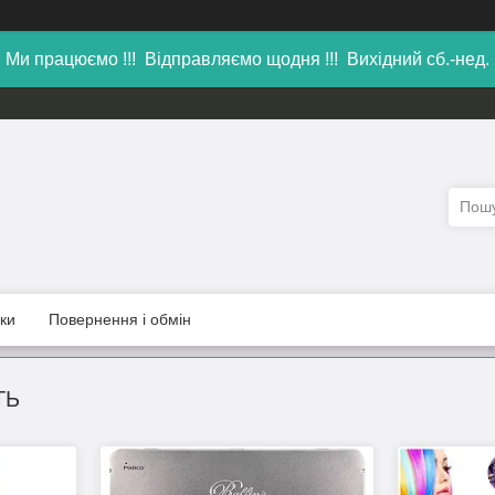
Ми працюємо !!! Відправляємо щодня !!! Вихідний сб.-нед.
уки
Повернення і обмін
ТЬ