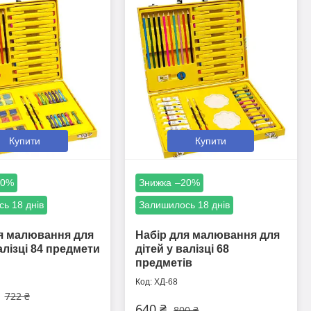
Купити
Купити
20%
–20%
ь 18 днів
Залишилось 18 днів
я малювання для
Набір для малювання для
алізці 84 предмети
дітей у валізці 68
предметів
ХД-68
722 ₴
640 ₴
800 ₴