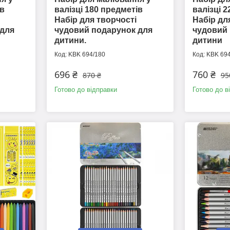
ів
валізці 180 предметів
валізці 
Набір для творчості
Набір дл
 для
чудовий подарунок для
чудовий 
дитини.
дитини
KBK 694/180
KBK 694
696 ₴
760 ₴
870 ₴
95
Готово до відправки
Готово до в