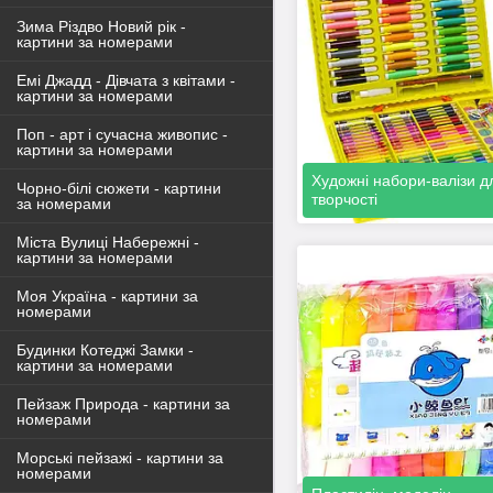
Зима Різдво Новий рік -
картини за номерами
Емі Джадд - Дівчата з квітами -
картини за номерами
Поп - арт і сучасна живопис -
картини за номерами
Художні набори-валізи д
Чорно-білі сюжети - картини
творчості
за номерами
Міста Вулиці Набережні -
картини за номерами
Моя Україна - картини за
номерами
Будинки Котеджі Замки -
картини за номерами
Пейзаж Природа - картини за
номерами
Морські пейзажі - картини за
номерами