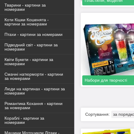
Пластилін, моделін
Тварини - картини за
номерами
Коти Кішки Кошенята -
картини за номерами
Птахи - картини за номерами
Підводний світ - картини за
номерами
Квіти Букети - картини за
номерами
Смачні натюрморти - картини
за номерами
Набори для творчості
Люди на картинах - картини за
номерами
Романтика Кохання - картини
за номерами
Кораблі - картини за
номерами
Машини Мотоцикли Літаки -