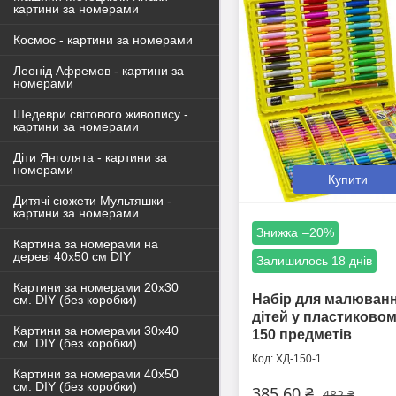
картини за номерами
Космос - картини за номерами
Леонід Афремов - картини за
номерами
Шедеври світового живопису -
картини за номерами
Діти Янголята - картини за
номерами
Купити
Дитячі сюжети Мультяшки -
картини за номерами
–20%
Картина за номерами на
дереві 40х50 см DIY
Залишилось 18 днів
Картини за номерами 20х30
Набір для малюванн
см. DIY (без коробки)
дітей у пластиковом
Картини за номерами 30х40
150 предметів
см. DIY (без коробки)
ХД-150-1
Картини за номерами 40х50
см. DIY (без коробки)
385,60 ₴
482 ₴