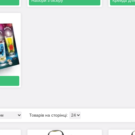
Набори з бісеру
Крейда дл