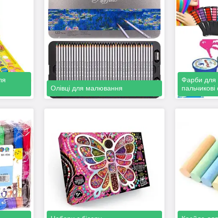
ля
Фарби для 
Олівці для малювання
пальчикові