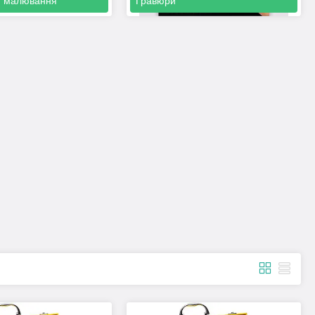
я малювання
Гравюри