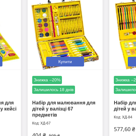
Купити
–20%
–
Залишилось 18 днів
Залишилос
я для
Набір для малювання для
Набір дл
у кейсі
дітей у валізці 67
дітей у в
предметів
ХД-84
ХД-67
577,60 ₴
404 ₴
505 ₴