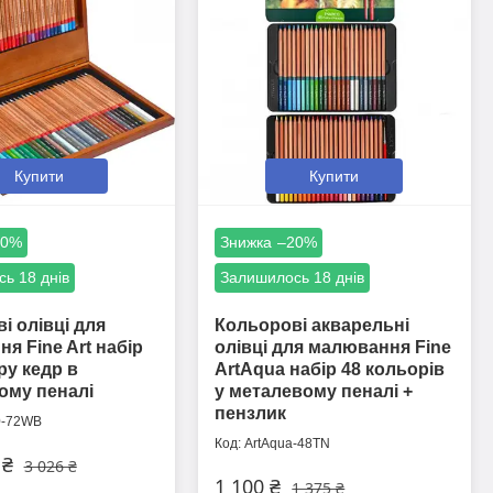
Купити
Купити
20%
–20%
ь 18 днів
Залишилось 18 днів
і олівці для
Кольорові акварельні
я Fine Art набір
олівці для малювання Fine
ру кедр в
ArtAqua набір 48 кольорів
ому пеналі
у металевому пеналі +
пензлик
0-72WB
ArtAqua-48TN
 ₴
3 026 ₴
1 100 ₴
1 375 ₴