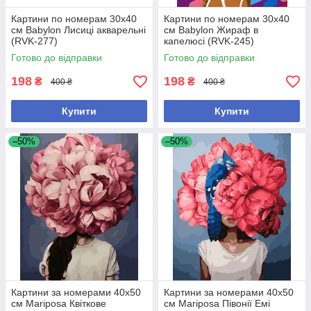
Картини по номерам 30х40
Картини по номерам 30х40
см Babylon Лисиці акварельні
см Babylon Жираф в
(RVK-277)
капелюсі (RVK-245)
Готово до відправки
Готово до відправки
198
198
₴
₴
400 ₴
400 ₴
Купити
Купити
–50%
–50%
Картини за номерами 40х50
Картини за номерами 40х50
см Mariposa Квіткове
см Mariposa Півонії Емі