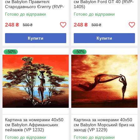
см Babylon Правителі
см Babylon Ford GT 40 (RVP-
Стародавнього Єгипту (RVP-
1405)
1401)
Готово до відправки
Готово до відправки
248
248
₴
₴
500 ₴
500 ₴
Купити
Купити
–50%
–50%
Картина за номерами 40х50
Картина за номерами 40х50
см Babylon Африканських
см Babylon Морський бриз на
пейзажів (VP 1232)
заході (VP 1229)
Готово до відправки
Готово до відправки