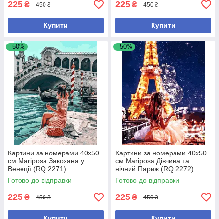
225
225
₴
₴
450 ₴
450 ₴
Купити
Купити
–50%
–50%
Картини за номерами 40х50
Картини за номерами 40х50
см Mariposa Закохана у
см Mariposa Дівчина та
Венеції (RQ 2271)
нічний Париж (RQ 2272)
Готово до відправки
Готово до відправки
225
225
₴
₴
450 ₴
450 ₴
Купити
Купити