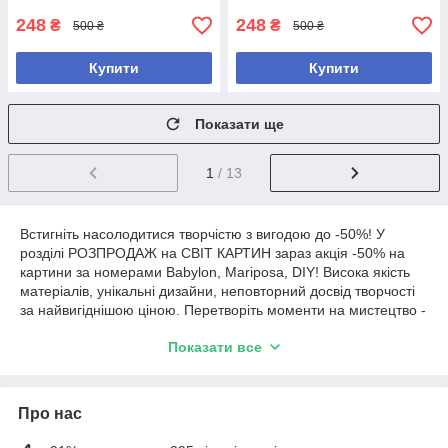
248
248
₴
₴
500 ₴
500 ₴
Купити
Купити
Показати ще
1
/ 13
Встигніть насолодитися творчістю з вигодою до -50%! У
розділі РОЗПРОДАЖ на СВІТ КАРТИН зараз акція -50% на
картини за номерами Babylon, Mariposa, DIY! Висока якість
матеріалів, унікальні дизайни, неповторний досвід творчості
за найвигіднішою ціною. Перетворіть моменти на мистецтво -
замовляйте вже сьогодні та даруйте своїм творчим ідеям
Показати все
волю!
Про нас