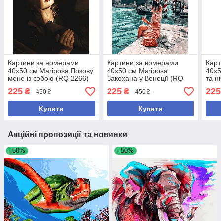
Картини за номерами
Картини за номерами
Карт
40х50 см Mariposa Позову
40х50 см Mariposa
40х5
мене із собою (RQ 2266)
Закохана у Венеції (RQ
та н
2271)
2272
225
225
225
₴
₴
450 ₴
450 ₴
Купити
Купити
Акційні пропозиції та новинки
–50%
–50%