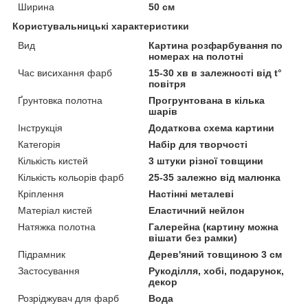
Ширина
50 см
Користувальницькі характеристики
Вид
Картина розфарбування по
номерах на полотні
Час висихання фарб
15-30 хв в залежності від t°
повітря
Ґрунтовка полотна
Прогрунтована в кілька
шарів
Інструкція
Додаткова схема картини
Категорія
Набір для творчості
Кількість кистей
3 штуки різної товщини
Кількість кольорів фарб
25-35 залежно від малюнка
Кріплення
Настінні металеві
Матеріал кистей
Еластичний нейлон
Натяжка полотна
Галерейна (картину можна
вішати без рамки)
Підрамник
Дерев'яний товщиною 3 см
Застосування
Рукоділля, хобі, подарунок,
декор
Розріджувач для фарб
Вода