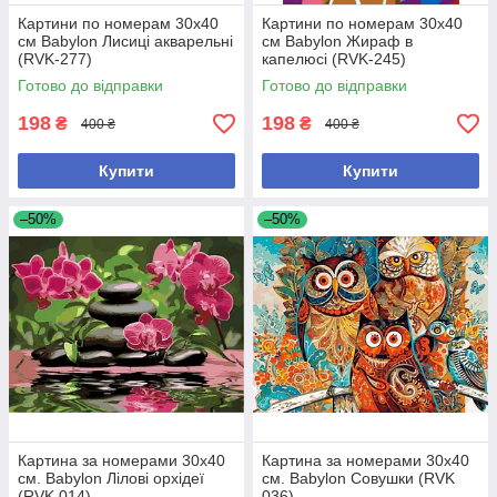
Картини по номерам 30х40
Картини по номерам 30х40
см Babylon Лисиці акварельні
см Babylon Жираф в
(RVK-277)
капелюсі (RVK-245)
Готово до відправки
Готово до відправки
198
198
₴
₴
400 ₴
400 ₴
Купити
Купити
–50%
–50%
Картина за номерами 30х40
Картина за номерами 30х40
см. Babylon Лілові орхідеї
см. Babylon Совушки (RVK
(RVK 014)
036)