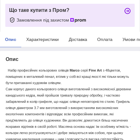
Що таке купити з Пром?
Замовлення під захистом
Опис
Характеристики
Доставка
Оплата
Умови п
Опис
Набір професійних кольорових олівців
Marco
серії
Fine Art
з 48цветов,
поміщених в металевий пенал, втілив у собі всі кращі якості які тільки можуть
бути притаманні художнім олівцям.
Сам корпус даного кольорового олівця виготовлений з високоякісної деревини
канадського кедра, який пройшов тривалу природну обробку, і частково
забарвлений в колір грифеля, що надає олівця неповторністю стилю. Грифель
олівця діаметром 3.7 мм виготовлений з використанням високоякісних
екологічних компонентів і відповідає всім професійним вимогам, які
пред'являють до олівця художники. Він дозволяє домогтися більш насичених
яскравих відтінків в своїй роботі. Масляна основа надає їм особливу м'якість -
кольори легко розтушовуються і добре змішуються між собою, при цьому
уникаючи накладання шарами – цим і пояснюється висока світлостійкість