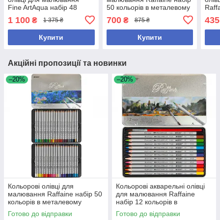
Fine ArtAqua набір 48
50 кольорів в металевому
Raff
кольорів у металевому
пеналі
в ме
1 100
700
435
₴
₴
1 375 ₴
875 ₴
пеналі + пензлик
пенз
Купити
Купити
Акційні пропозиції та новинки
–20%
–20%
Кольорові олівці для
Кольорові акварельні олівці
малювання Raffaine набір 50
для малювання Raffaine
кольорів в металевому
набір 12 кольорів в
пеналі
металевому пеналі + пензлик
Готово до відправки
Готово до відправки