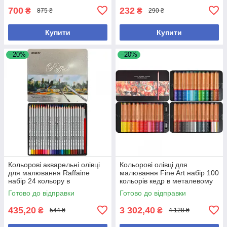
700
232
₴
₴
875 ₴
290 ₴
Купити
Купити
–20%
–20%
Кольорові акварельні олівці
Кольорові олівці для
для малювання Raffaine
малювання Fine Art набір 100
набір 24 кольору в
кольорів кедр в металевому
металевому пеналі + пензлик
пеналі + 2 скріпки
Готово до відправки
Готово до відправки
435,20
3 302,40
₴
₴
544 ₴
4 128 ₴