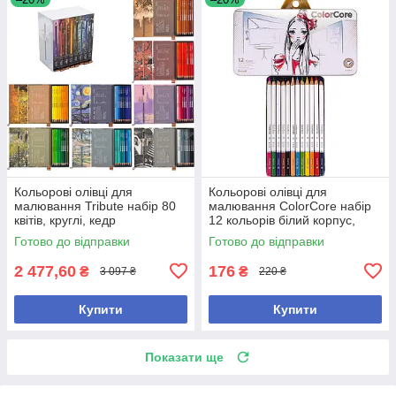
Кольорові олівці для
Кольорові олівці для
малювання Tribute набір 80
малювання ColorCore набір
квітів, круглі, кедр
12 кольорів білий корпус,
круглі в металевому пеналі
Готово до відправки
Готово до відправки
2 477,60
176
₴
₴
3 097 ₴
220 ₴
Купити
Купити
Показати ще