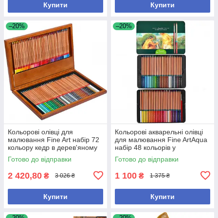
Купити
Купити
–20%
–20%
Кольорові олівці для
Кольорові акварельні олівці
малювання Fine Art набір 72
для малювання Fine ArtAqua
кольору кедр в дерев'яному
набір 48 кольорів у
пеналі
металевому пеналі + пензлик
Готово до відправки
Готово до відправки
2 420,80
1 100
₴
₴
3 026 ₴
1 375 ₴
Купити
Купити
–20%
–20%