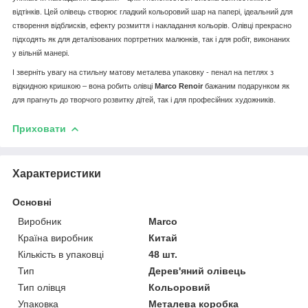
відтінків. Цей олівець створює гладкий кольоровий шар на папері, ідеальний для
створення відблисків, ефекту розмиття і накладання кольорів. Олівці прекрасно
підходять як для деталізованих портретних малюнків, так і для робіт, виконаних
у вільній манері.
І зверніть увагу на стильну матову металева упаковку - пенал на петлях з
відкидною кришкою – вона робить олівці
Marco Renoir
бажаним подарунком як
для прагнуть до творчого розвитку дітей, так і для професійних художників.
Приховати
Характеристики
Основні
Виробник
Marco
Країна виробник
Китай
Кількість в упаковці
48 шт.
Тип
Дерев'яний олівець
Тип олівця
Кольоровий
Упаковка
Металева коробка