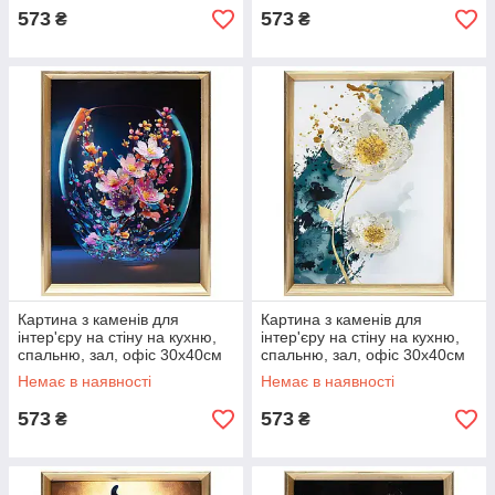
573
573
₴
₴
Картина з каменів для
Картина з каменів для
інтер'єру на стіну на кухню,
інтер'єру на стіну на кухню,
спальню, зал, офіс 30х40см
спальню, зал, офіс 30х40см
«Сакура»
«Дві біло-золоті квітки»
Немає в наявності
Немає в наявності
573
573
₴
₴