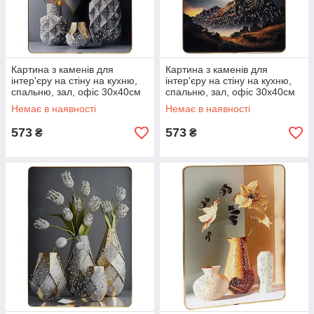
Картина з каменів для
Картина з каменів для
інтер'єру на стіну на кухню,
інтер'єру на стіну на кухню,
спальню, зал, офіс 30х40см
спальню, зал, офіс 30х40см
«Квіти у вазі №-1»
«Місячний пейзаж №-1»
Немає в наявності
Немає в наявності
573
573
₴
₴