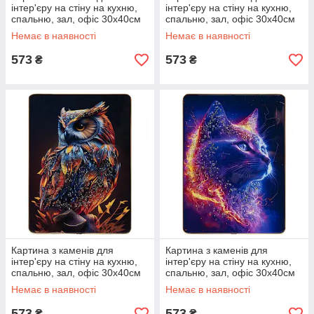
інтер'єру на стіну на кухню,
інтер'єру на стіну на кухню,
спальню, зал, офіс 30х40см
спальню, зал, офіс 30х40см
«Тигр»
«Півонія»
Немає в наявності
Немає в наявності
573
573
₴
₴
Картина з каменів для
Картина з каменів для
інтер'єру на стіну на кухню,
інтер'єру на стіну на кухню,
спальню, зал, офіс 30х40см
спальню, зал, офіс 30х40см
«Сова»
«Кіт»
Немає в наявності
Немає в наявності
573
573
₴
₴