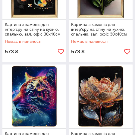
Картина з каменів для
Картина з каменів для
інтер'єру на стіну на кухню,
інтер'єру на стіну на кухню,
спальню, зал, офіс 30х40см
спальню, зал, офіс 30х40см
«Метелик №-1»
«Квіти кали»
Немає в наявності
Немає в наявності
573
573
₴
₴
Картина з каменів для
Картина з каменів для