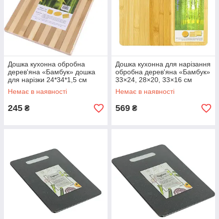
Дошка кухонна обробна
Дошка кухонна для нарізання
дерев'яна «Бамбук» дошка
обробна дерев'яна «Бамбук»
для нарізки 24*34*1,5 см
33×24, 28×20, 33×16 см
Набір дощечок для кухні 3
Немає в наявності
Немає в наявності
штуки
245
569
₴
₴