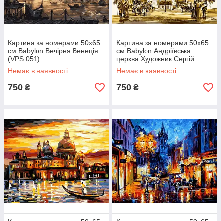
Картина за номерами 50х65
Картина за номерами 50х65
см Babylon Вечірня Венеція
см Babylon Андріївська
(VPS 051)
церква Художник Сергій
Брандт (VPS 051new)
Немає в наявності
Немає в наявності
750
750
₴
₴