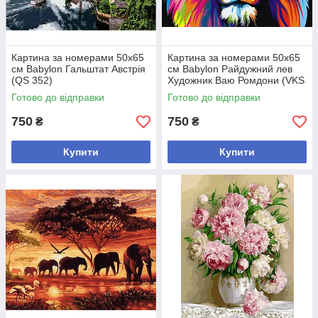
Картина за номерами 50х65
Картина за номерами 50х65
см Babylon Гальштат Австрія
см Babylon Райдужний лев
(QS 352)
Художник Ваю Ромдони (VKS
001)
Готово до відправки
Готово до відправки
750
750
₴
₴
Купити
Купити