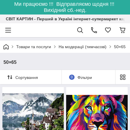
Ми працюємо !!! Відправляємо щодня !!!
Вихідний сб.-нед.
СВІТ КАРТИН - Перший в Україні інтернет-супермаркет карт
Товари та послуги
На модерації (тимчасові)
50×65
50×65
Сортування
0
Фільтри