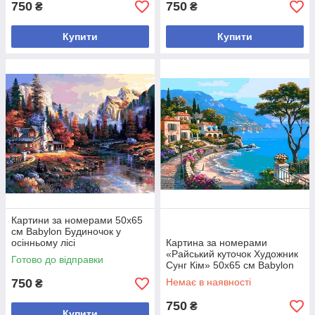
750
750
₴
₴
Купити
Купити
Картини за номерами 50х65
см Babylon Будиночок у
осінньому лісі
Картина за номерами
«Райський куточок Художник
Готово до відправки
Сунг Кім» 50х65 см Babylon
(VPS 003)
750
Немає в наявності
₴
750
₴
Купити