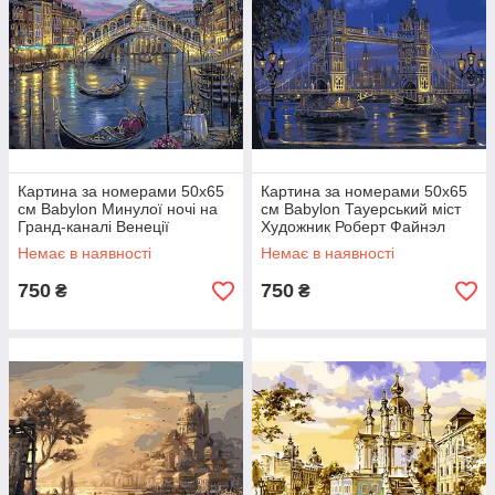
Картина за номерами 50х65
Картина за номерами 50х65
см Babylon Минулої ночі на
см Babylon Тауерський міст
Гранд-каналі Венеції
Художник Роберт Файнэл
Художник Роберт Файнэл
(VPS 049)
Немає в наявності
Немає в наявності
(VPS 041)
750
750
₴
₴