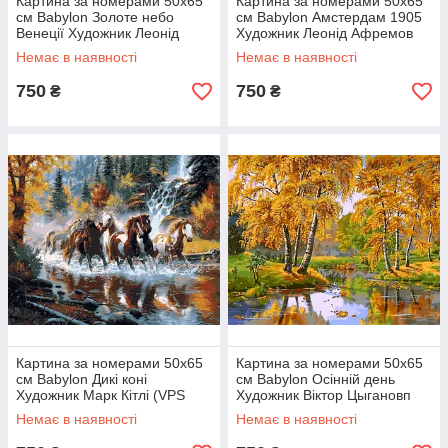
Картина за номерами 50х65
Картина за номерами 50х65
см Babylon Золоте небо
см Babylon Амстердам 1905
Венеції Художник Леонід
Художник Леонід Афремов
Афремов (VPS 073)
(VPS 075)
Немає в наявності
Немає в наявності
750
750
₴
₴
Картина за номерами 50х65
Картина за номерами 50х65
см Babylon Дикі коні
см Babylon Осінній день
Художник Марк Кітлі (VPS
Художник Віктор Цыгановп
130)
(VPS 163)
Немає в наявності
Немає в наявності