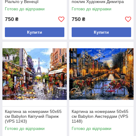
Ріальто у Венеції
поклик Художник Димитра
Фотохудожник Ассаф Франк
Мілан (VPS 965)
Готово до відправки
Готово до відправки
(VPS 694)
750
750
₴
₴
Купити
Купити
Картина за номерами 50х65
Картина за номерами 50х65
см Babylon Квітучий Париж
см Babylon Амстердам (VPS
(VPS 1243)
1148)
Готово до відправки
Готово до відправки