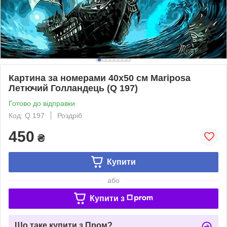
Картина за номерами 40х50 см Mariposa
Летючий Голландець (Q 197)
Готово до відправки
Код: Q 197
Роздріб
450
₴
Купити
або
Купити з
Що таке купити з Пром?