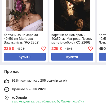
Картини за номерами
Картини за номерами
Карт
40х50 см Mariposa
40х50 см Mariposa Позову
40х5
Вишуканість (RQ 2262)
мене із собою (RQ 2266)
Летю
197)
225
225
450
₴
₴
450 ₴
450 ₴
Купити
Купити
Про нас
91% позитивних з 295 відгуків за рік
Працює з 28.05.2020
м. Харків
вул. Академіка Барабашова, 5, Харків, Україна