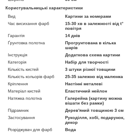
Користувальницькі характеристики
Вид
Картини за номерами
Час висихання фарб
15-30 хв в залежності від t°
повітря
Гарантія
14 днів
Ґрунтовка полотна
Прогрунтована в кілька
шарів
Інструкція
Додаткова схема картини
Категорія
Набір для творчості
Кількість кистей
3 штуки різної товщини
Кількість кольорів фарб
25-35 залежно від малюнка
Кріплення
Настінні металеві
Матеріал кистей
Еластичний нейлон
Натяжка полотна
Галерейна (картину можна
вішати без рамки)
Підрамник
Дерев'яний товщиною 3 см
Застосування
Рукоділля, хобі, подарунок,
декор
Розріджувач для фарб
Вода