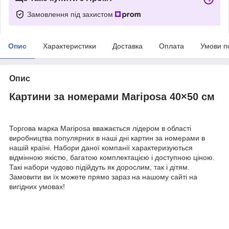
Замовлення під захистом
Опис
Характеристики
Доставка
Оплата
Умови п
Опис
Картини за номерами Mariposa 40×50 см
Торгова марка Mariposa вважається лідером в області
виробництва популярних в наші дні картин за номерами в
нашій країні. Набори даної компанії характеризуються
відмінною якістю, багатою комплектацією і доступною ціною.
Такі набори чудово підійдуть як дорослим, так і дітям.
Замовити ви їх можете прямо зараз на нашому сайті на
вигідних умовах!