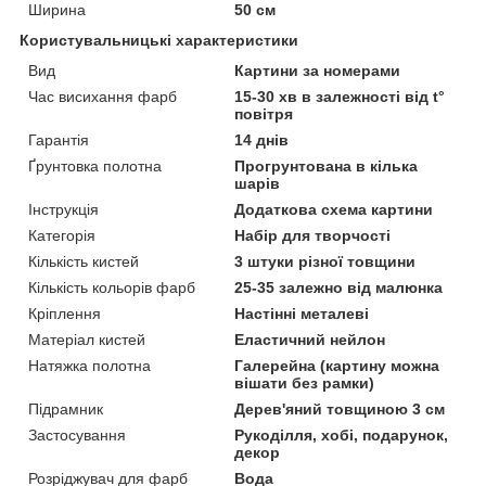
Ширина
50 см
Користувальницькі характеристики
Вид
Картини за номерами
Час висихання фарб
15-30 хв в залежності від t°
повітря
Гарантія
14 днів
Ґрунтовка полотна
Прогрунтована в кілька
шарів
Інструкція
Додаткова схема картини
Категорія
Набір для творчості
Кількість кистей
3 штуки різної товщини
Кількість кольорів фарб
25-35 залежно від малюнка
Кріплення
Настінні металеві
Матеріал кистей
Еластичний нейлон
Натяжка полотна
Галерейна (картину можна
вішати без рамки)
Підрамник
Дерев'яний товщиною 3 см
Застосування
Рукоділля, хобі, подарунок,
декор
Розріджувач для фарб
Вода