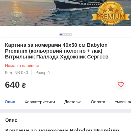
Картина за номерами 40х50 см Babylon
Premium (кольоровий полотно + лак)
Вітрильник Паллада Художник Сергєєв
Немає в наявності
Код: NB 050
Роздріб
640
₴
Опис
Характеристики
Доставка
Оплата
Умови п
Опис
Картини за номерами Babylon Premium