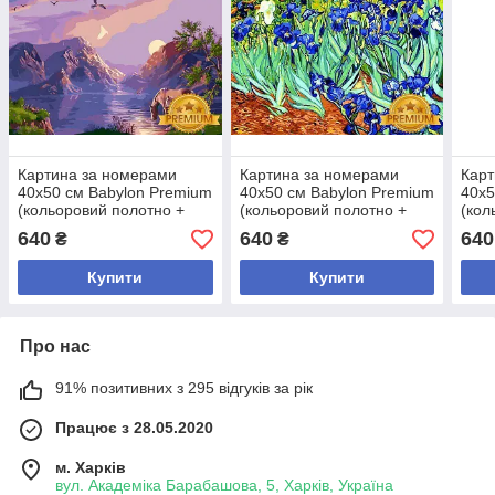
Картина за номерами
Картина за номерами
Карт
40х50 см Babylon Premium
40х50 см Babylon Premium
40х5
(кольоровий полотно +
(кольоровий полотно +
(кол
лак) Захід сонця в горах
лак) Іриси Художник
лак)
640
640
640
₴
₴
Художник Віктор
Вінсент Ван Гог (NB
Худо
Купити
Купити
Про нас
91% позитивних з 295 відгуків за рік
Працює з 28.05.2020
м. Харків
вул. Академіка Барабашова, 5, Харків, Україна