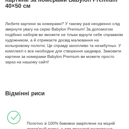
40×50 см
Любите картини за номерами? У такому разі неодмінно слід
звернути увагу на серію Babylon Premium! За допомогою
подібних наборів ви зможете не тільки відчути себе справжнім
художником, а й отримаєте досвід малювання на
кольоровому полотні. Це справді захопливо та незабутньо. У
комплекті є все необхідне для створення шедевра. Замовити
картини за номерами Babylon Premium ви можете просто
зараз на нашому сайті!
Відмінні риси
Полотно зі 100% бавовни закріплене на міцній
дерев'яній рамці, а для зручності малювання -