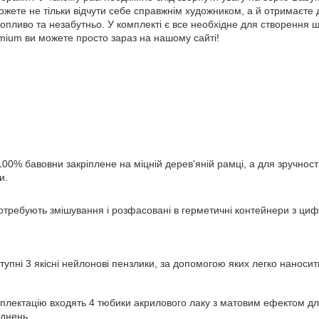
можете не тільки відчути себе справжнім художником, а й отримаєт
хопливо та незабутньо. У комплекті є все необхідне для створення 
ium ви можете просто зараз на нашому сайті!
100% бавовни закріплене на міцній дерев'яній рамці, а для зручно
и.
требують змішування і розфасовані в герметичні контейнери з циф
тупні 3 якісні нейлонові пензлики, за допомогою яких легко наносит
плектацію входять 4 тюбики акрилового лаку з матовим ефектом для
уднень.