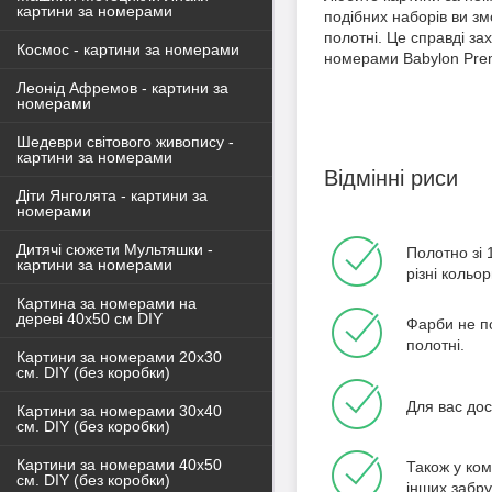
картини за номерами
подібних наборів ви з
полотні. Це справді за
Космос - картини за номерами
номерами Babylon Prem
Леонід Афремов - картини за
номерами
Шедеври світового живопису -
картини за номерами
Відмінні риси
Діти Янголята - картини за
номерами
Дитячі сюжети Мультяшки -
Полотно зі 
картини за номерами
різні кольор
Картина за номерами на
дереві 40х50 см DIY
Фарби не по
полотні.
Картини за номерами 20х30
см. DIY (без коробки)
Для вас дос
Картини за номерами 30х40
см. DIY (без коробки)
Картини за номерами 40х50
Також у ком
см. DIY (без коробки)
інших забр