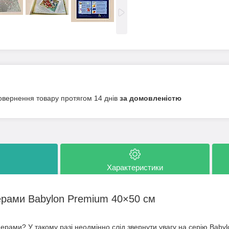
овернення товару протягом 14 днів
за домовленістю
Характеристики
ерами Babylon Premium 40×50 см
ерами? У такому разі неодмінно слід звернути увагу на серію Baby