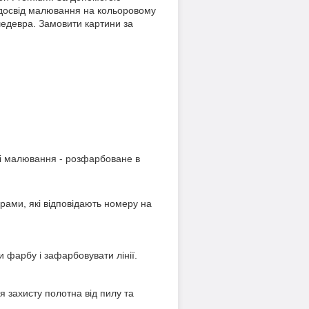
е досвід малювання на кольоровому
шедевра. Замовити картини за
сті малювання - розфарбоване в
рами, які відповідають номеру на
и фарбу і зафарбовувати лінії.
 захисту полотна від пилу та