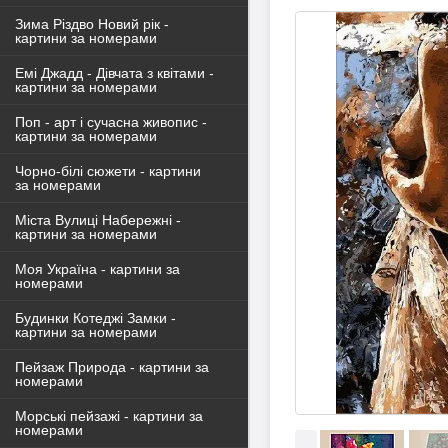
Зима Різдво Новий рік -
картини за номерами
Емі Джадд - Дівчата з квітами -
картини за номерами
Поп - арт і сучасна живопис -
картини за номерами
Чорно-білі сюжети - картини
за номерами
Міста Вулиці Набережні -
картини за номерами
Моя Україна - картини за
номерами
Будинки Котеджі Замки -
картини за номерами
Пейзаж Природа - картини за
номерами
Морські пейзажі - картини за
номерами