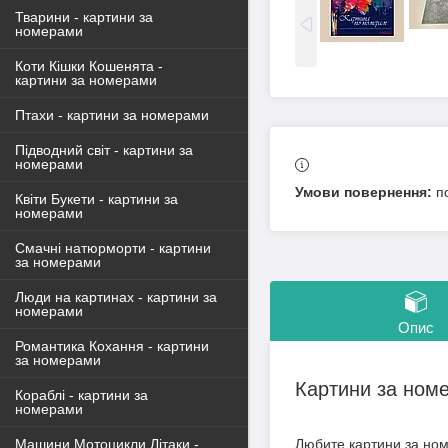
Тварини - картини за
номерами
Коти Кішки Кошенята -
картини за номерами
Птахи - картини за номерами
Підводний світ - картини за
номерами
п
Квіти Букети - картини за
номерами
Смачні натюрморти - картини
за номерами
Люди на картинах - картини за
номерами
Опис
Романтика Кохання - картини
за номерами
Картини за ном
Кораблі - картини за
номерами
Машини Мотоцикли Літаки -
Любите картини за ном