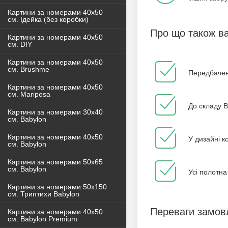
Картини за номерами 40x50
см. Ідейка (без коробки)
Про що також ва
Картини за номерами 40х50
см. DIY
Картини за номерами 40х50
см. Brushme
Передбачено
Картини за номерами 40х50
см. Mariposa
До складу B
Картини за номерами 30х40
см. Babylon
Картини за номерами 40х50
У дизайні к
см. Babylon
Картини за номерами 50х65
см. Babylon
Усі полотна
Картини за номерами 50х150
см. Триптихи Babylon
Переваги замов
Картини за номерами 40х50
см. Babylon Premium