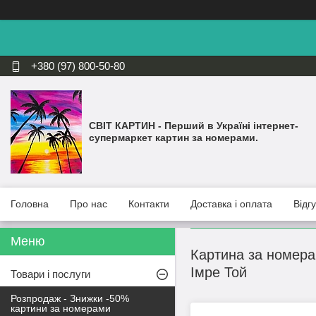
+380 (97) 800-50-80
СВІТ КАРТИН - Перший в Україні інтернет-
супермаркет картин за номерами.
Головна
Про нас
Контакти
Доставка і оплата
Відг
Картина за номера
Імре Той
Товари і послуги
Розпродаж - Знижки -50%
картини за номерами