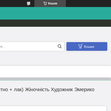
Кошик
Кошик
тно + лак) Жіночність Художник Эмерико