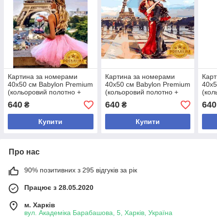
Картина за номерами
Картина за номерами
Карт
40х50 см Babylon Premium
40х50 см Babylon Premium
40х5
(кольоровий полотно +
(кольоровий полотно +
(кол
лак) Квітка Парижа (NB
лак) Париж - місто
лак)
640
640
640
₴
₴
1235)
закоханих (NB 1431)
зако
Купити
Купити
Про нас
90% позитивних з 295 відгуків за рік
Працює з 28.05.2020
м. Харків
вул. Академіка Барабашова, 5, Харків, Україна