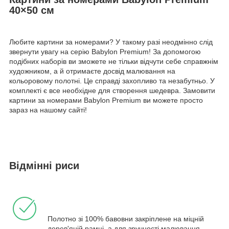
40×50 см
Любите картини за номерами? У такому разі неодмінно слід
звернути увагу на серію Babylon Premium! За допомогою
подібних наборів ви зможете не тільки відчути себе справжнім
художником, а й отримаєте досвід малювання на
кольоровому полотні. Це справді захопливо та незабутньо. У
комплекті є все необхідне для створення шедевра. Замовити
картини за номерами Babylon Premium ви можете просто
зараз на нашому сайті!
Відмінні риси
Полотно зі 100% бавовни закріплене на міцній
дерев'яній рамці, а для зручності малювання -