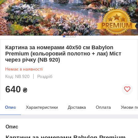
Картина за номерами 40х50 см Babylon
Premium (кольоровий полотно + лак) Міст
через річку (NB 920)
Немає в наявності
Код: NB 920
Роздріб
640
₴
Опис
Характеристики
Доставка
Оплата
Умови п
Опис
Картини за номерами Babylon Premium