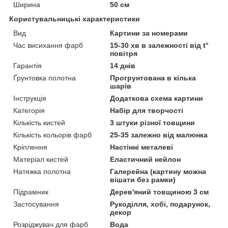
Ширина
50 см
Користувальницькі характеристики
Вид
Картини за номерами
Час висихання фарб
15-30 хв в залежності від t°
повітря
Гарантія
14 днів
Ґрунтовка полотна
Прогрунтована в кілька
шарів
Інструкція
Додаткова схема картини
Категорія
Набір для творчості
Кількість кистей
3 штуки різної товщини
Кількість кольорів фарб
25-35 залежно від малюнка
Кріплення
Настінні металеві
Матеріал кистей
Еластичний нейлон
Натяжка полотна
Галерейна (картину можна
вішати без рамки)
Підрамник
Дерев'яний товщиною 3 см
Застосування
Рукоділля, хобі, подарунок,
декор
Розріджувач для фарб
Вода