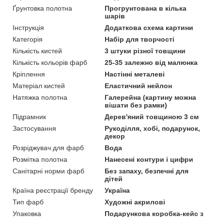
Ґрунтовка полотна
Прогрунтована в кілька
шарів
Інструкція
Додаткова схема картини
Категорія
Набір для творчості
Кількість кистей
3 штуки різної товщини
Кількість кольорів фарб
25-35 залежно від малюнка
Кріплення
Настінні металеві
Матеріал кистей
Еластичний нейлон
Натяжка полотна
Галерейна (картину можна
вішати без рамки)
Підрамник
Дерев'яний товщиною 3 см
Застосування
Рукоділля, хобі, подарунок,
декор
Розріджувач для фарб
Вода
Розмітка полотна
Нанесені контури і цифри
Санітарні норми фарб
Без запаху, безпечні для
дітей
Країна реєстрації бренду
Україна
Тип фарб
Художні акрилові
Упаковка
Подарункова коробка-кейс з