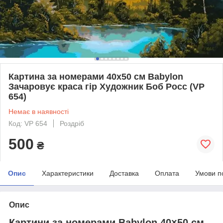
Картина за номерами 40х50 см Babylon
Зачаровує краса гір Художник Боб Росс (VP
654)
Немає в наявності
Код: VP 654
Роздріб
500
₴
Опис
Характеристики
Доставка
Оплата
Умови п
Опис
Картини за номерами Babylon 40×50 см