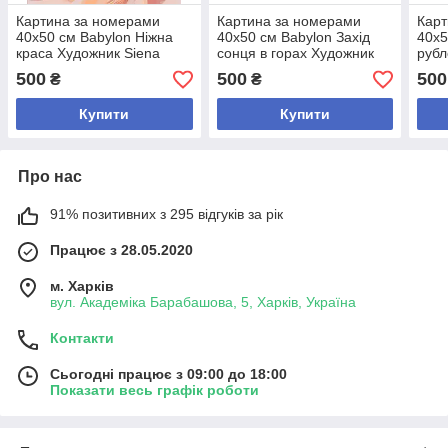
Картина за номерами
Картина за номерами
Карт
40х50 см Babylon Ніжна
40х50 см Babylon Захід
40х5
краса Художник Siena
сонця в горах Художник
рубл
Summers (VP 1178)
Віктор Циганов (VP182)
Худо
500
500
500
₴
₴
(VP 
Купити
Купити
Про нас
91% позитивних з 295 відгуків за рік
Працює з 28.05.2020
м. Харків
вул. Академіка Барабашова, 5, Харків, Україна
Контакти
Сьогодні працює з 09:00 до 18:00
Показати весь графік роботи