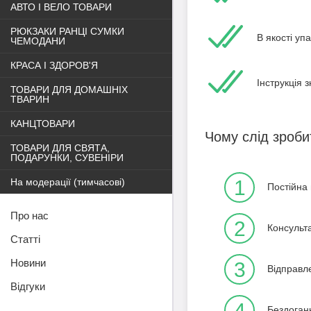
АВТО І ВЕЛО ТОВАРИ
РЮКЗАКИ РАНЦІ СУМКИ
В якості уп
ЧЕМОДАНИ
КРАСА І ЗДОРОВ'Я
Інструкція 
ТОВАРИ ДЛЯ ДОМАШНІХ
ТВАРИН
КАНЦТОВАРИ
Чому слід зроби
ТОВАРИ ДЛЯ СВЯТА,
ПОДАРУНКИ, СУВЕНІРИ
На модерації (тимчасові)
1
Постійна 
Про нас
2
Консульт
Статті
Новини
3
Відправл
Відгуки
4
Бездоганн