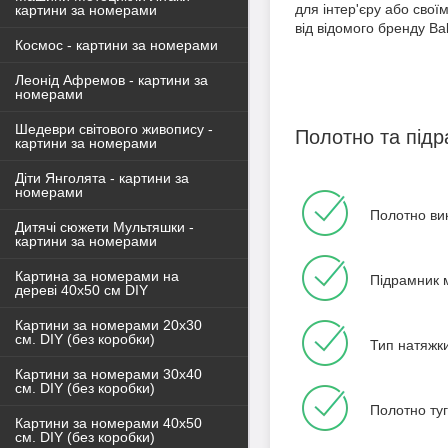
для інтер'єру або сво
картини за номерами
від відомого бренду B
Космос - картини за номерами
Леонід Афремов - картини за
номерами
Шедеври світового живопису -
Полотно та під
картини за номерами
Діти Янголята - картини за
номерами
Полотно ви
Дитячі сюжети Мультяшки -
картини за номерами
Картина за номерами на
Підрамник м
дереві 40х50 см DIY
Картини за номерами 20х30
см. DIY (без коробки)
Тип натяжки
Картини за номерами 30х40
см. DIY (без коробки)
Полотно туг
Картини за номерами 40х50
см. DIY (без коробки)