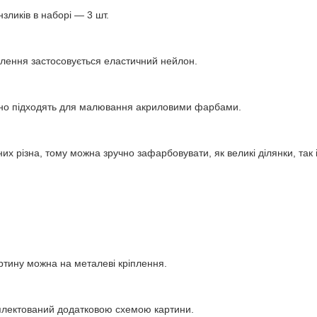
нзликів в наборі — 3 шт.
влення застосовується еластичний нейлон.
інно підходять для малювання акриловими фарбами.
их різна, тому можна зручно зафарбовувати, як великі ділянки, так і 
ртину можна на металеві кріплення.
плектований додатковою схемою картини.