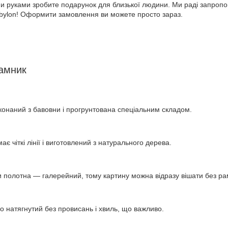
їми руками зробите подарунок для близької людини. Ми раді запроп
abylon! Оформити замовлення ви можете просто зараз.
рамник
конаний з бавовни і прогрунтована спеціальним складом.
ає чіткі лінії і виготовлений з натурального дерева.
 полотна — галерейний, тому картину можна відразу вішати без ра
о натягнутий без провисань і хвиль, що важливо.