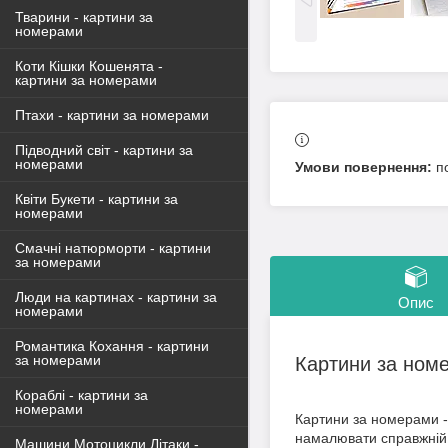
Тварини - картини за
номерами
Коти Кішки Кошенята -
картини за номерами
Птахи - картини за номерами
Підводний світ - картини за
номерами
п
Квіти Букети - картини за
номерами
Смачні натюрморти - картини
за номерами
Люди на картинах - картини за
Опис
номерами
Романтика Кохання - картини
за номерами
Картини за ном
Кораблі - картини за
номерами
Картини за номерами - 
намалювати справжній 
Машини Мотоцикли Літаки -