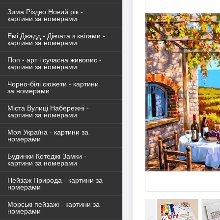
Зима Різдво Новий рік -
картини за номерами
Емі Джадд - Дівчата з квітами -
картини за номерами
Поп - арт і сучасна живопис -
картини за номерами
Чорно-білі сюжети - картини
за номерами
Міста Вулиці Набережні -
картини за номерами
Моя Україна - картини за
номерами
Будинки Котеджі Замки -
картини за номерами
Пейзаж Природа - картини за
номерами
Морські пейзажі - картини за
номерами