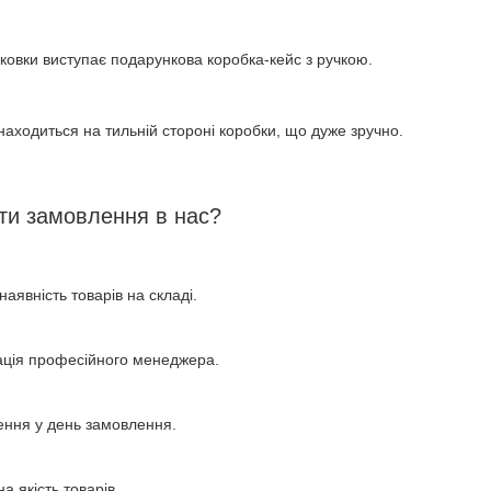
аковки виступає подарункова коробка-кейс з ручкою.
знаходиться на тильній стороні коробки, що дуже зручно.
ти замовлення в нас?
наявність товарів на складі.
ація професійного менеджера.
ення у день замовлення.
а якість товарів.