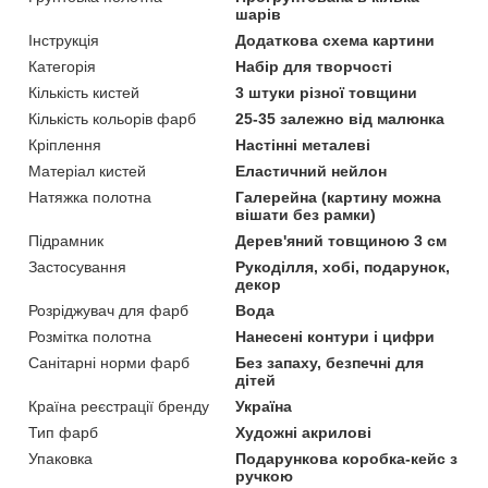
шарів
Інструкція
Додаткова схема картини
Категорія
Набір для творчості
Кількість кистей
3 штуки різної товщини
Кількість кольорів фарб
25-35 залежно від малюнка
Кріплення
Настінні металеві
Матеріал кистей
Еластичний нейлон
Натяжка полотна
Галерейна (картину можна
вішати без рамки)
Підрамник
Дерев'яний товщиною 3 см
Застосування
Рукоділля, хобі, подарунок,
декор
Розріджувач для фарб
Вода
Розмітка полотна
Нанесені контури і цифри
Санітарні норми фарб
Без запаху, безпечні для
дітей
Країна реєстрації бренду
Україна
Тип фарб
Художні акрилові
Упаковка
Подарункова коробка-кейс з
ручкою