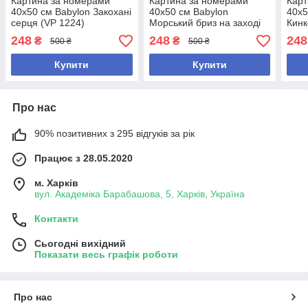
Картина за номерами
Картина за номерами
Карт
40х50 см Babylon Закохані
40х50 см Babylon
40х5
серця (VP 1224)
Морський бриз на заході
Кинк
(VP 1229)
захо
248
248
248
₴
₴
500 ₴
500 ₴
Купити
Купити
Про нас
90% позитивних з 295 відгуків за рік
Працює з 28.05.2020
м. Харків
вул. Академіка Барабашова, 5, Харків, Україна
Контакти
Сьогодні вихідний
Показати весь графік роботи
Про нас