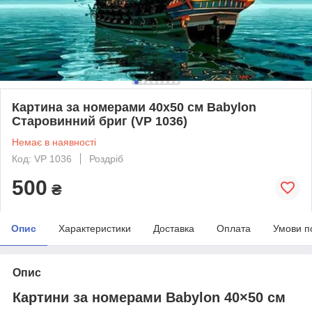
Картина за номерами 40х50 см Babylon
Старовинний бриг (VP 1036)
Немає в наявності
Код: VP 1036
Роздріб
500
₴
Опис
Характеристики
Доставка
Оплата
Умови п
Опис
Картини за номерами Babylon 40×50 см