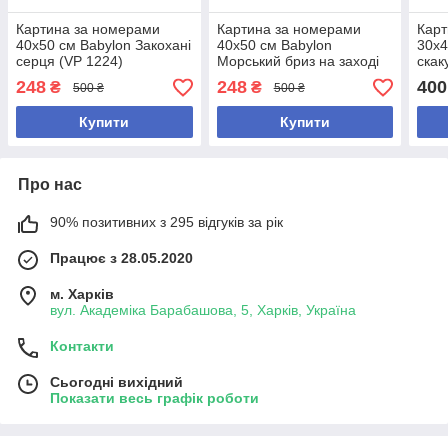
Картина за номерами
Картина за номерами
Карт
40х50 см Babylon Закохані
40х50 см Babylon
30х4
серця (VP 1224)
Морський бриз на заході
скак
(VP 1229)
248
248
400
₴
₴
500 ₴
500 ₴
Купити
Купити
Про нас
90% позитивних з 295 відгуків за рік
Працює з 28.05.2020
м. Харків
вул. Академіка Барабашова, 5, Харків, Україна
Контакти
Сьогодні вихідний
Показати весь графік роботи