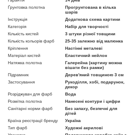
Гарантія
14 днів
Ґрунтовка полотна
Прогрунтована в кілька
шарів
Інструкція
Додаткова схема картини
Категорія
Набір для творчості
Кількість кистей
3 штуки різної товщини
Кількість кольорів фарб
25-35 залежно від малюнка
Кріплення
Настінні металеві
Матеріал кистей
Еластичний нейлон
Натяжка полотна
Галерейна (картину можна
вішати без рамки)
Підрамник
Дерев'яний товщиною 3 см
Застосування
Рукоділля, хобі, подарунок,
декор
Розріджувач для фарб
Вода
Розмітка полотна
Нанесені контури і цифри
Санітарні норми фарб
Без запаху, безпечні для
дітей
Країна реєстрації бренду
Україна
Тип фарб
Художні акрилові