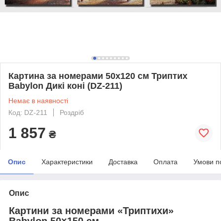
Картина за номерами 50х120 см Триптих
Babylon Дикі коні (DZ-211)
Немає в наявності
Код: DZ-211
Роздріб
1 857
₴
Опис
Характеристики
Доставка
Оплата
Умови п
Опис
Картини за номерами «Триптихи»
Babylon 50×150 см