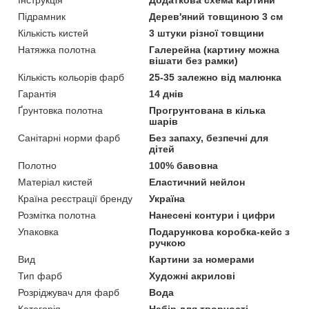
Інструкція
Додаткова схема картини
Підрамник
Дерев'яний товщиною 3 см
Кількість кистей
3 штуки різної товщини
Натяжка полотна
Галерейна (картину можна
вішати без рамки)
Кількість кольорів фарб
25-35 залежно від малюнка
Гарантія
14 днів
Ґрунтовка полотна
Прогрунтована в кілька
шарів
Санітарні норми фарб
Без запаху, безпечні для
дітей
Полотно
100% бавовна
Матеріал кистей
Еластичний нейлон
Країна реєстрації бренду
Україна
Розмітка полотна
Нанесені контури і цифри
Упаковка
Подарункова коробка-кейс з
ручкою
Вид
Картини за номерами
Тип фарб
Художні акрилові
Розріджувач для фарб
Вода