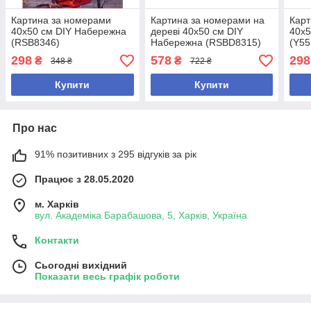
Картина за номерами
Картина за номерами на
Карт
40х50 см DIY Набережна
дереві 40х50 см DIY
40х5
(RSB8346)
Набережна (RSBD8315)
(Y55
298
578
298
₴
₴
348 ₴
722 ₴
Купити
Купити
Про нас
91% позитивних з 295 відгуків за рік
Працює з 28.05.2020
м. Харків
вул. Академіка Барабашова, 5, Харків, Україна
Контакти
Сьогодні вихідний
Показати весь графік роботи