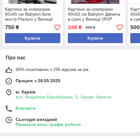
Картина за номерами
Картини за номерами
Карт
50х65 см Babylon Біля
40х50 см Babylon Дівчина
40х5
мосту Ріальто у Венеції
в сукні у Венеції (RVP
в су
Фотохудожник Ассаф
1336)
750
248
500
₴
₴
500 ₴
Франк (VPS 694)
Купити
Купити
Про нас
90% позитивних з 295 відгуків за рік
Працює з 28.05.2020
м. Харків
вул. Академіка Барабашова, 5, Харків, Україна
Контакти
Сьогодні вихідний
Показати весь графік роботи