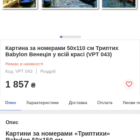
Картина за номерами 50х110 см Триптих
Babylon Венеція у всій красі (VPT 043)
Немає в наявності
Код: VPT 043
Роздріб
1 857
₴
Опис
Характеристики
Доставка
Оплата
Умови п
Опис
Картини за номерами «Триптихи»
Babylon 50×150 см