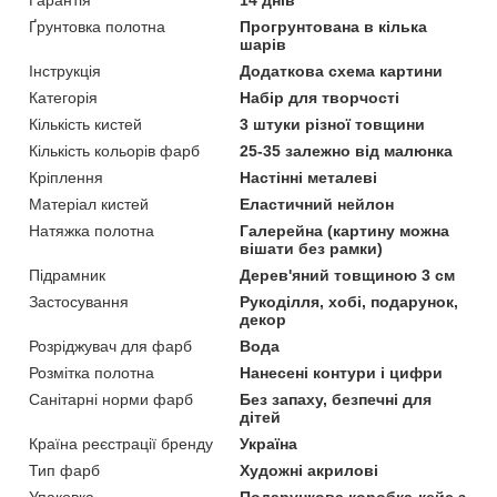
Гарантія
14 днів
Ґрунтовка полотна
Прогрунтована в кілька
шарів
Інструкція
Додаткова схема картини
Категорія
Набір для творчості
Кількість кистей
3 штуки різної товщини
Кількість кольорів фарб
25-35 залежно від малюнка
Кріплення
Настінні металеві
Матеріал кистей
Еластичний нейлон
Натяжка полотна
Галерейна (картину можна
вішати без рамки)
Підрамник
Дерев'яний товщиною 3 см
Застосування
Рукоділля, хобі, подарунок,
декор
Розріджувач для фарб
Вода
Розмітка полотна
Нанесені контури і цифри
Санітарні норми фарб
Без запаху, безпечні для
дітей
Країна реєстрації бренду
Україна
Тип фарб
Художні акрилові