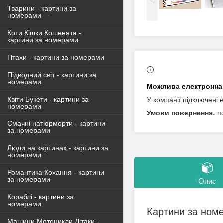
Тварини - картини за
номерами
Коти Кішки Кошенята -
картини за номерами
Птахи - картини за номерами
Підводний світ - картини за
номерами
Квіти Букети - картини за
У компанії підключені 
номерами
п
Смачні натюрморти - картини
за номерами
Люди на картинах - картини за
номерами
Романтика Кохання - картини
за номерами
Опис
Кораблі - картини за
номерами
Картини за ном
Машини Мотоцикли Літаки -