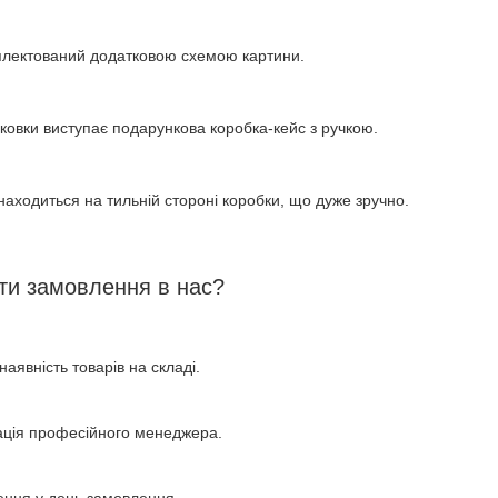
плектований додатковою схемою картини.
аковки виступає подарункова коробка-кейс з ручкою.
знаходиться на тильній стороні коробки, що дуже зручно.
ти замовлення в нас?
наявність товарів на складі.
ація професійного менеджера.
ення у день замовлення.