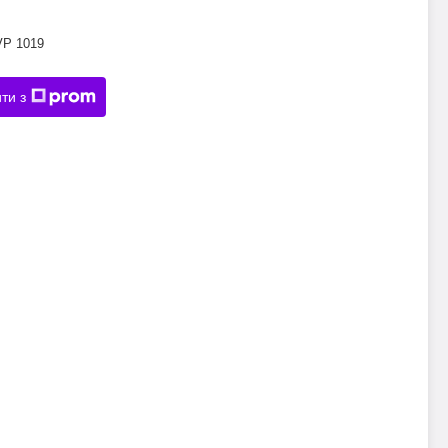
VP 1019
ти з