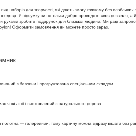
вид наборів для творчості, які дають змогу кожному без особливих з
шедевр. У підсумку ви не тільки добре проведете своє дозвілля, а 
їми руками зробите подарунок для близької людини. Ми раді запроп
abylon! Оформити замовлення ви можете просто зараз.
рамник
конаний з бавовни і прогрунтована спеціальним складом.
ає чіткі лінії і виготовлений з натурального дерева.
 полотна — галерейний, тому картину можна відразу вішати без ра