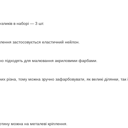
нзликів в наборі — 3 шт.
влення застосовується еластичний нейлон.
інно підходять для малювання акриловими фарбами.
их різна, тому можна зручно зафарбовувати, як великі ділянки, так і 
ртину можна на металеві кріплення.