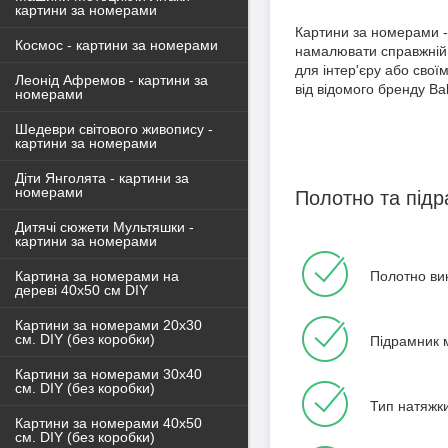
картини за номерами
Картини за номерами - 
Космос - картини за номерами
намалювати справжній 
для інтер'єру або сво
Леонід Афремов - картини за
від відомого бренду B
номерами
Шедеври світового живопису -
картини за номерами
Діти Янголята - картини за
номерами
Полотно та під
Дитячі сюжети Мультяшки -
картини за номерами
Полотно ви
Картина за номерами на
дереві 40х50 см DIY
Картини за номерами 20х30
см. DIY (без коробки)
Підрамник м
Картини за номерами 30х40
см. DIY (без коробки)
Тип натяжки
Картини за номерами 40х50
см. DIY (без коробки)