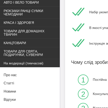
АВТО І ВЕЛО ТОВАРИ
РЮКЗАКИ РАНЦІ СУМКИ
Набір уком
ЧЕМОДАНИ
КРАСА І ЗДОРОВ'Я
В якості уп
ТОВАРИ ДЛЯ ДОМАШНІХ
ТВАРИН
КАНЦТОВАРИ
Інструкція 
ТОВАРИ ДЛЯ СВЯТА,
ПОДАРУНКИ, СУВЕНІРИ
Чому слід зроби
На модерації (тимчасові)
Про нас
1
Постійна 
Статті
Новини
2
Консульт
Відгуки
Відправл