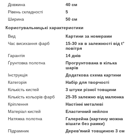
Довжина
40 см
Рівень складності
5
Ширина
50 см
Користувальницькі характеристики
Вид
Картини за номерами
Час висихання фарб
15-30 хв в залежності від t°
повітря
Гарантія
14 днів
Ґрунтовка полотна
Прогрунтована в кілька
шарів
Інструкція
Додаткова схема картини
Категорія
Набір для творчості
Кількість кистей
3 штуки різної товщини
Кількість кольорів фарб
25-35 залежно від малюнка
Кріплення
Настінні металеві
Матеріал кистей
Еластичний нейлон
Натяжка полотна
Галерейна (картину можна
вішати без рамки)
Підрамник
Дерев'яний товщиною 3 см