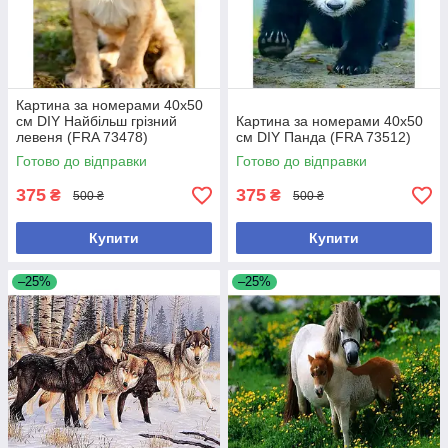
Картина за номерами 40x50
см DIY Найбільш грізний
Картина за номерами 40x50
левеня (FRA 73478)
см DIY Панда (FRA 73512)
Готово до відправки
Готово до відправки
375
375
₴
₴
500 ₴
500 ₴
Купити
Купити
–25%
–25%