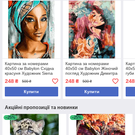
Картина за номерами
Картина за номерами
Карт
40х50 см Babylon Східна
40х50 см Babylon Жіночий
40х5
красуня Художник Siena
погляд Художник Димитра
губи
Summers (RVP 1177)
Мілан (RVP 983)
Мурч
248
248
248
₴
₴
500 ₴
500 ₴
Купити
Купити
Акційні пропозиції та новинки
–25%
–25%