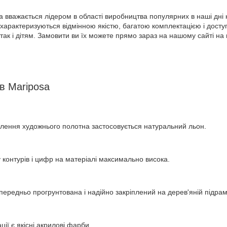
 вважається лідером в області виробництва популярних в наші дні 
 характеризуються відмінною якістю, багатою комплектацією і досту
 так і дітям. Замовити ви їх можете прямо зараз на нашому сайті на 
в Mariposa
влення художнього полотна застосовується натуральний льон.
у контурів і цифр на матеріалі максимально висока.
ередньо прогрунтована і надійно закріплений на дерев'яній підрам
ції є якісні акрилові фарби.