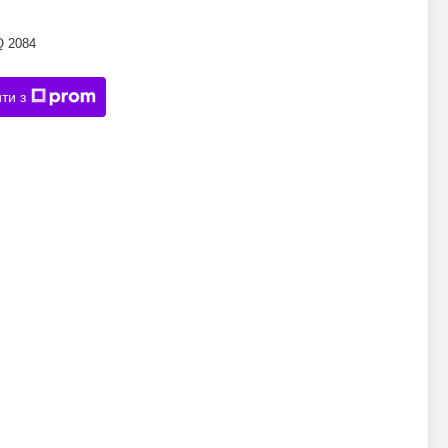
Q 2084
ти з