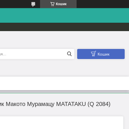
Кошик
Кошик
ник Макото Мурамацу MATATAKU (Q 2084)