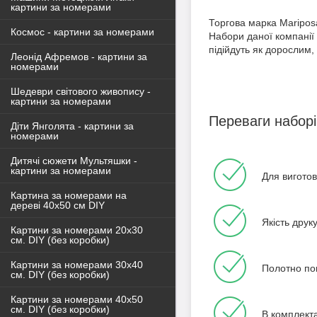
картини за номерами
Торгова марка Mariposa
Космос - картини за номерами
Набори даної компанії
підійдуть як дорослим,
Леонід Афремов - картини за
номерами
Шедеври світового живопису -
картини за номерами
Переваги наборі
Діти Янголята - картини за
номерами
Дитячі сюжети Мультяшки -
картини за номерами
Для вигото
Картина за номерами на
дереві 40х50 см DIY
Якість друк
Картини за номерами 20х30
см. DIY (без коробки)
Картини за номерами 30х40
Полотно поп
см. DIY (без коробки)
Картини за номерами 40х50
см. DIY (без коробки)
В комплекта