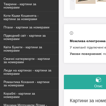
Тварини - картини за
номерами
Коти Кішки Кошенята -
картини за номерами
Птахи - картини за номерами
Підводний світ - картини за
номерами
Квіти Букети - картини за
У компанії підключені 
номерами
п
Смачні натюрморти - картини
за номерами
Люди на картинах - картини за
номерами
Романтика Кохання - картини
за номерами
Опис
Кораблі - картини за
номерами
Картини за ном
Машини Мотоцикли Літаки -