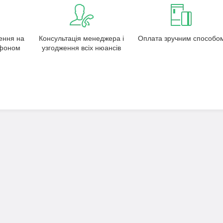
ення на
Консультація менеджера і
Оплата зручним способо
ефоном
узгодження всіх нюансів