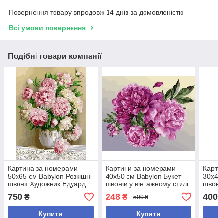
Повернення товару впродовж 14 днів за домовленістю
Всі умови повернення
Подібні товари компанії
Картина за номерами
Картини за номерами
Карт
50х65 см Babylon Розкішні
40х50 см Babylon Букет
30х4
півонії Художник Едуард
півоній у вінтажному стилі
піво
Жалдак (VPS 537)
(RVP 1406)
Жалд
750
248
400
₴
₴
500 ₴
Купити
Купити