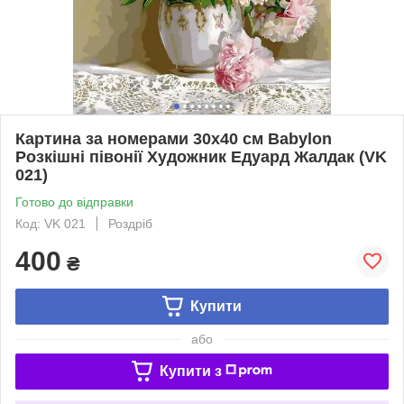
Картина за номерами 30х40 см Babylon
Розкішні півонії Художник Едуард Жалдак (VK
021)
Готово до відправки
Код: VK 021
Роздріб
400
₴
Купити
або
Купити з