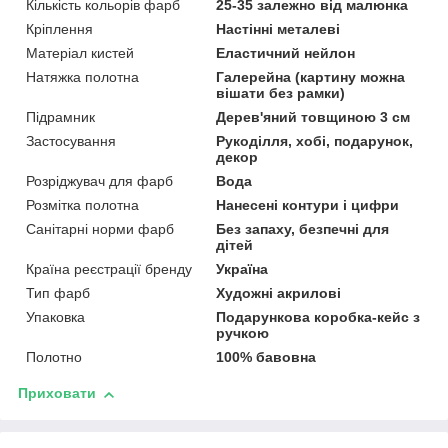
Кількість кольорів фарб
25-35 залежно від малюнка
Кріплення
Настінні металеві
Матеріал кистей
Еластичний нейлон
Натяжка полотна
Галерейна (картину можна
вішати без рамки)
Підрамник
Дерев'яний товщиною 3 см
Застосування
Рукоділля, хобі, подарунок,
декор
Розріджувач для фарб
Вода
Розмітка полотна
Нанесені контури і цифри
Санітарні норми фарб
Без запаху, безпечні для
дітей
Країна реєстрації бренду
Україна
Тип фарб
Художні акрилові
Упаковка
Подарункова коробка-кейс з
ручкою
Полотно
100% бавовна
Приховати