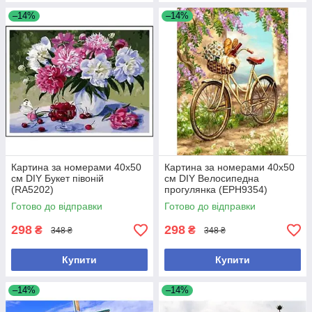
–14%
–14%
Картина за номерами 40х50
Картина за номерами 40х50
см DIY Букет півоній
см DIY Велосипедна
(RA5202)
прогулянка (EPH9354)
Готово до відправки
Готово до відправки
298
298
₴
₴
348 ₴
348 ₴
Купити
Купити
–14%
–14%