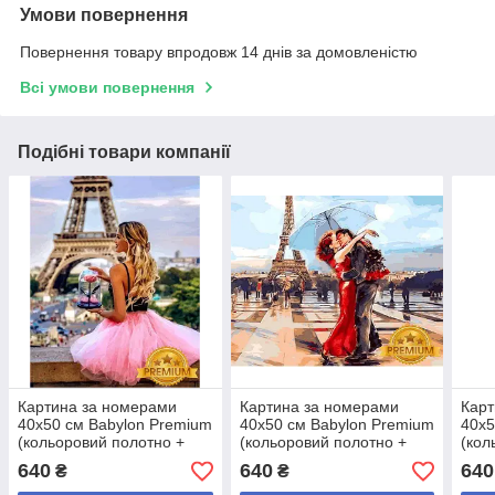
Умови повернення
Повернення товару впродовж 14 днів за домовленістю
Всі умови повернення
Подібні товари компанії
Картина за номерами
Картина за номерами
Карт
40х50 см Babylon Premium
40х50 см Babylon Premium
40х5
(кольоровий полотно +
(кольоровий полотно +
(кол
лак) Квітка Парижа (NB
лак) Париж - місто
лак)
640
640
640
₴
₴
1235)
закоханих (NB 1431)
зако