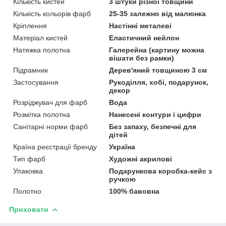
Кількість кистей
3 штуки різної товщини
Кількість кольорів фарб
25-35 залежно від малюнка
Кріплення
Настінні металеві
Матеріал кистей
Еластичний нейлон
Натяжка полотна
Галерейна (картину можна
вішати без рамки)
Підрамник
Дерев'яний товщиною 3 см
Застосування
Рукоділля, хобі, подарунок,
декор
Розріджувач для фарб
Вода
Розмітка полотна
Нанесені контури і цифри
Санітарні норми фарб
Без запаху, безпечні для
дітей
Країна реєстрації бренду
Україна
Тип фарб
Художні акрилові
Упаковка
Подарункова коробка-кейс з
ручкою
Полотно
100% бавовна
Приховати