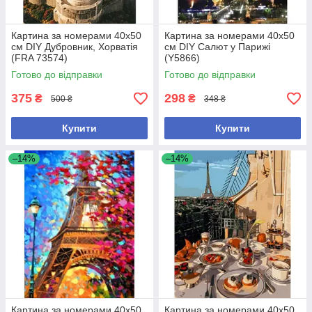
Картина за номерами 40x50
Картина за номерами 40х50
см DIY Дубровник, Хорватія
см DIY Салют у Парижі
(FRA 73574)
(Y5866)
Готово до відправки
Готово до відправки
375
298
₴
₴
500 ₴
348 ₴
Купити
Купити
–14%
–14%
Картина за номерами 40х50
Картина за номерами 40х50