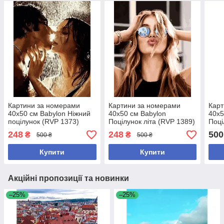
Картини за номерами
Картини за номерами
Карт
40х50 см Babylon Ніжний
40х50 см Babylon
40х5
поцілунок (RVP 1373)
Поцілунок літа (RVP 1389)
Поці
1195
248
248
500
₴
₴
500 ₴
500 ₴
Купити
Купити
Акційні пропозиції та новинки
–25%
–25%