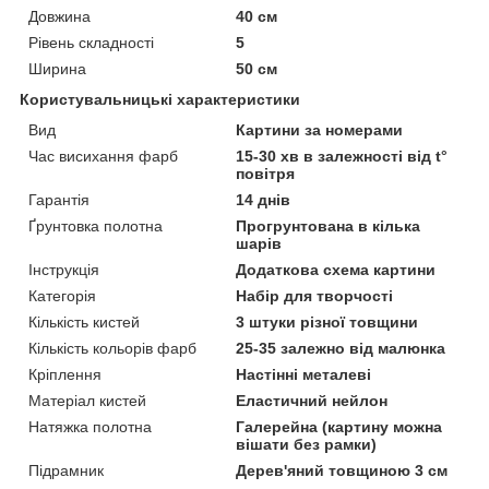
Довжина
40 см
Рівень складності
5
Ширина
50 см
Користувальницькі характеристики
Вид
Картини за номерами
Час висихання фарб
15-30 хв в залежності від t°
повітря
Гарантія
14 днів
Ґрунтовка полотна
Прогрунтована в кілька
шарів
Інструкція
Додаткова схема картини
Категорія
Набір для творчості
Кількість кистей
3 штуки різної товщини
Кількість кольорів фарб
25-35 залежно від малюнка
Кріплення
Настінні металеві
Матеріал кистей
Еластичний нейлон
Натяжка полотна
Галерейна (картину можна
вішати без рамки)
Підрамник
Дерев'яний товщиною 3 см