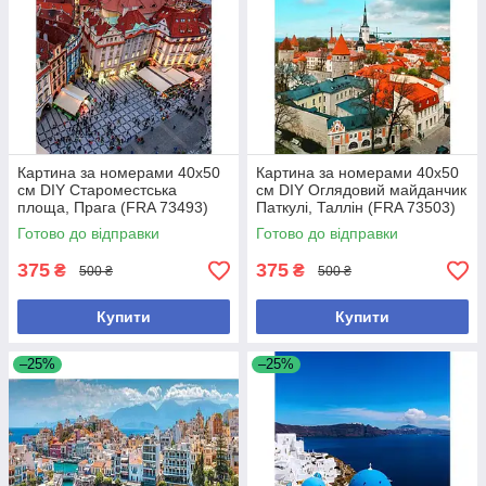
Картина за номерами 40x50
Картина за номерами 40x50
см DIY Староместська
см DIY Оглядовий майданчик
площа, Прага (FRA 73493)
Паткулі, Таллін (FRA 73503)
Готово до відправки
Готово до відправки
375
375
₴
₴
500 ₴
500 ₴
Купити
Купити
–25%
–25%