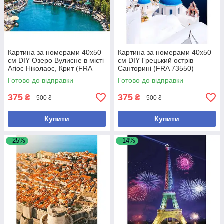
Картина за номерами 40x50
Картина за номерами 40x50
см DIY Озеро Вулисне в місті
см DIY Грецький острів
Агіос Ніколаос, Крит (FRA
Санторині (FRA 73550)
73529)
Готово до відправки
Готово до відправки
375
375
₴
₴
500 ₴
500 ₴
Купити
Купити
–25%
–14%