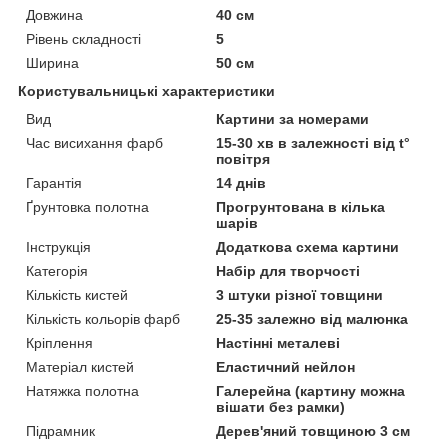
Довжина
40 см
Рівень складності
5
Ширина
50 см
Користувальницькі характеристики
Вид
Картини за номерами
Час висихання фарб
15-30 хв в залежності від t°
повітря
Гарантія
14 днів
Ґрунтовка полотна
Прогрунтована в кілька
шарів
Інструкція
Додаткова схема картини
Категорія
Набір для творчості
Кількість кистей
3 штуки різної товщини
Кількість кольорів фарб
25-35 залежно від малюнка
Кріплення
Настінні металеві
Матеріал кистей
Еластичний нейлон
Натяжка полотна
Галерейна (картину можна
вішати без рамки)
Підрамник
Дерев'яний товщиною 3 см