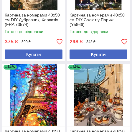
Картина за номерами 40x50
Картина за номерами 40х50
см DIY Дубровник, Хорватія
см DIY Салют у Парижі
(FRA 73574)
(Y5866)
Готово до відправки
Готово до відправки
375
298
₴
₴
500 ₴
348 ₴
Купити
Купити
–14%
–14%
Картина за номерами 40х50
Картина за номерами 40х50