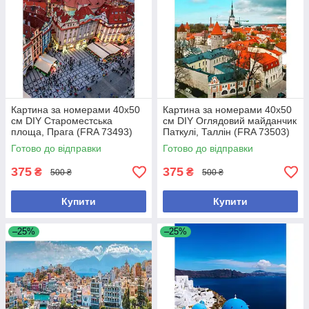
Картина за номерами 40x50
Картина за номерами 40x50
см DIY Староместська
см DIY Оглядовий майданчик
площа, Прага (FRA 73493)
Паткулі, Таллін (FRA 73503)
Готово до відправки
Готово до відправки
375
375
₴
₴
500 ₴
500 ₴
Купити
Купити
–25%
–25%