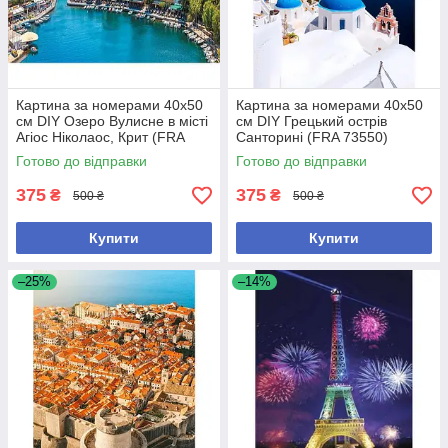
Картина за номерами 40x50
Картина за номерами 40x50
см DIY Озеро Вулисне в місті
см DIY Грецький острів
Агіос Ніколаос, Крит (FRA
Санторині (FRA 73550)
73529)
Готово до відправки
Готово до відправки
375
375
₴
₴
500 ₴
500 ₴
Купити
Купити
–25%
–14%