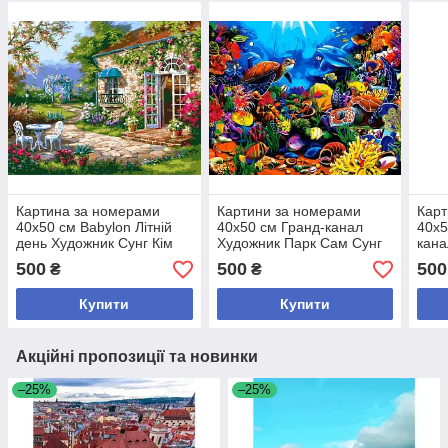
Картина за номерами
Картини за номерами
Карт
40х50 см Babylon Літній
40х50 см Гранд-канал
40х5
день Художник Сунг Кім
Художник Парк Сам Сунг
кана
(VP230)
Сунг
500
500
500
₴
₴
Купити
Купити
Акційні пропозиції та новинки
–25%
–25%