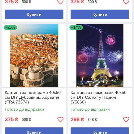
375
375
₴
₴
500 ₴
500 ₴
Купити
Купити
–25%
–14%
Картина за номерами 40x50
Картина за номерами 40х50
см DIY Дубровник, Хорватія
см DIY Салют у Парижі
(FRA 73574)
(Y5866)
Готово до відправки
Готово до відправки
375
298
₴
₴
500 ₴
348 ₴
Купити
Купити