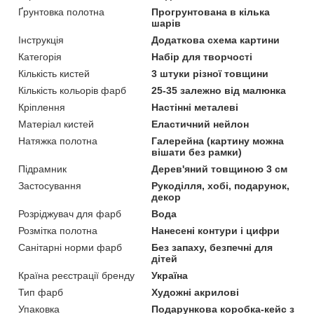
Ґрунтовка полотна
Прогрунтована в кілька
шарів
Інструкція
Додаткова схема картини
Категорія
Набір для творчості
Кількість кистей
3 штуки різної товщини
Кількість кольорів фарб
25-35 залежно від малюнка
Кріплення
Настінні металеві
Матеріал кистей
Еластичний нейлон
Натяжка полотна
Галерейна (картину можна
вішати без рамки)
Підрамник
Дерев'яний товщиною 3 см
Застосування
Рукоділля, хобі, подарунок,
декор
Розріджувач для фарб
Вода
Розмітка полотна
Нанесені контури і цифри
Санітарні норми фарб
Без запаху, безпечні для
дітей
Країна реєстрації бренду
Україна
Тип фарб
Художні акрилові
Упаковка
Подарункова коробка-кейс з