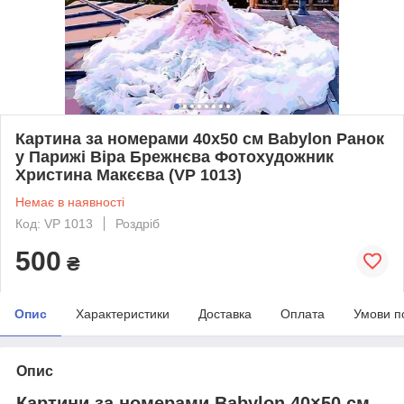
Картина за номерами 40х50 см Babylon Ранок
у Парижі Віра Брежнєва Фотохудожник
Христина Макєєва (VP 1013)
Немає в наявності
Код: VP 1013
Роздріб
500
₴
Опис
Характеристики
Доставка
Оплата
Умови п
Опис
Картини за номерами Babylon 40×50 см