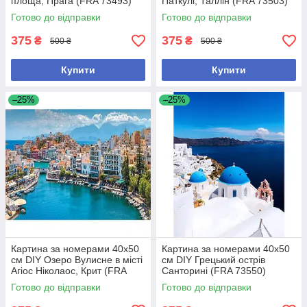
площа, Прага (FRA 73493)
Паткулі, Таллін (FRA 73503)
Готово до відправки
Готово до відправки
375
375
₴
₴
500 ₴
500 ₴
Купити
Купити
–25%
–25%
Картина за номерами 40x50
Картина за номерами 40x50
см DIY Озеро Вулисне в місті
см DIY Грецький острів
Агіос Ніколаос, Крит (FRA
Санторині (FRA 73550)
73529)
Готово до відправки
Готово до відправки