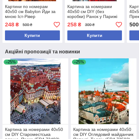
Картини по номерам
Картина за номерами
Карт
40х50 см Babylon Йди за
40х50 см DIY (без
40х5
мною Іст-Рівер
коробки) Ранок у Парижі
Прек
Фотохудожник Мурад
(EPH9344_O)
Бре
248
258
500
₴
₴
500 ₴
300 ₴
Османн (RVP-714 )
Хрис
1015
Купити
Купити
Акційні пропозиції та новинки
–25%
–25%
Картина за номерами 40x50
Картина за номерами 40x50
см DIY Староместська
см DIY Оглядовий майданчик