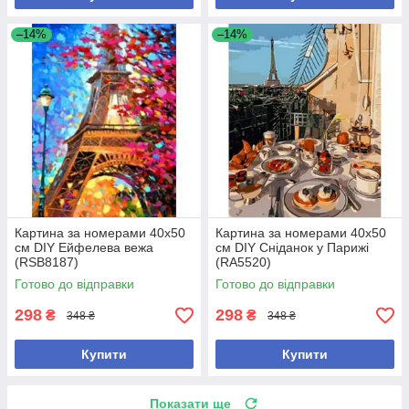
–14%
–14%
Картина за номерами 40х50
Картина за номерами 40х50
см DIY Ейфелева вежа
см DIY Сніданок у Парижі
(RSB8187)
(RA5520)
Готово до відправки
Готово до відправки
298
298
₴
₴
348 ₴
348 ₴
Купити
Купити
Показати ще