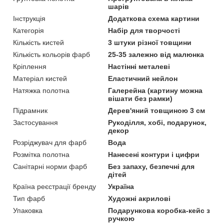
шарів
Інструкція
Додаткова схема картини
Категорія
Набір для творчості
Кількість кистей
3 штуки різної товщини
Кількість кольорів фарб
25-35 залежно від малюнка
Кріплення
Настінні металеві
Матеріал кистей
Еластичний нейлон
Натяжка полотна
Галерейна (картину можна
вішати без рамки)
Підрамник
Дерев'яний товщиною 3 см
Застосування
Рукоділля, хобі, подарунок,
декор
Розріджувач для фарб
Вода
Розмітка полотна
Нанесені контури і цифри
Санітарні норми фарб
Без запаху, безпечні для
дітей
Країна реєстрації бренду
Україна
Тип фарб
Художні акрилові
Упаковка
Подарункова коробка-кейс з
ручкою