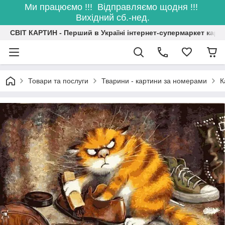
Ми працюємо !!! Відправляємо щодня !!!
Вихідний сб.-нед.
СВІТ КАРТИН - Перший в Україні інтернет-супермаркет карт
Товари та послуги
Тварини - картини за номерами
К