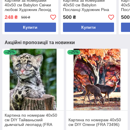
Картини за номерами
Картина за номерами
Карт
40х50 см Babylon Свічки
40х50 см Babylon
40х5
любові Художник Леонід
Посланці Художник Ріна
Посл
Афремов (RVP 1424)
Зенюк (VP 878)
Зеню
248
500
500
₴
₴
500 ₴
Купити
Купити
Акційні пропозиції та новинки
–25%
–25%
Картина по номерам 40x50
см DIY Тайваньский
Картина по номерам 40x50
дымчатый леопард (FRA
см DIY Олени (FRA 73496)
73479)