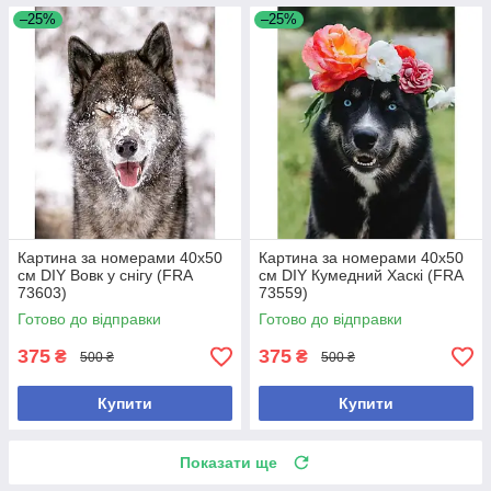
–25%
–25%
Картина за номерами 40x50
Картина за номерами 40x50
см DIY Вовк у снігу (FRA
см DIY Кумедний Хаскі (FRA
73603)
73559)
Готово до відправки
Готово до відправки
375
375
₴
₴
500 ₴
500 ₴
Купити
Купити
Показати ще