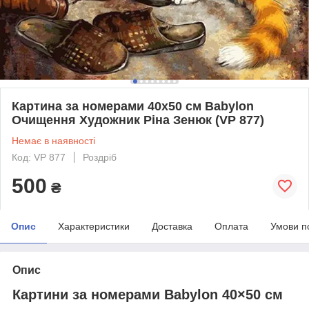
Картина за номерами 40х50 см Babylon
Очищення Художник Ріна Зенюк (VP 877)
Немає в наявності
Код: VP 877
Роздріб
500
₴
Опис
Характеристики
Доставка
Оплата
Умови п
Опис
Картини за номерами Babylon 40×50 см