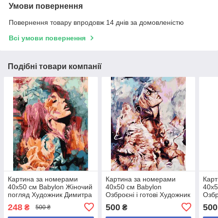
Умови повернення
Повернення товару впродовж 14 днів за домовленістю
Всі умови повернення
Подібні товари компанії
Картина за номерами
Картина за номерами
Карт
40х50 см Babylon Жіночий
40х50 см Babylon
40х5
погляд Художник Димитра
Озброєні і готові Художник
Озбр
Мілан (RVP 983)
Димитра Мілан (VP 977)
Дими
248
500
500
₴
₴
500 ₴