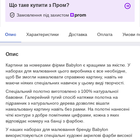
Що таке купити з Пром?
Замовлення під захистом
Опис
Характеристики
Доставка
Оплата
Умови п
Опис
Картини за номерами фірми Babylon є кращими за якістю. У
наборах для малювання цього виробника є все необхідне,
щоб Ви змогли намалювати справжню картину, навіть не
маючи ніяких спеціальних навичок у цьому виді творчості.
Спеціальний полотно виготовлено з 100% натуральної
бавовни. Галерейний тугий спосіб натяжки полотна на
підрамник з натурального дерева дозволяє вішати
намальовану картину навіть без рамки. На полотні нанесені
чіткі контури з добре помітними цифрами, кожна з яких
відповідає номеру на банці з фарбою.
У наших наборах для малювання бренду Babylon
використовуються спеціальні художні акрилові фарби високої