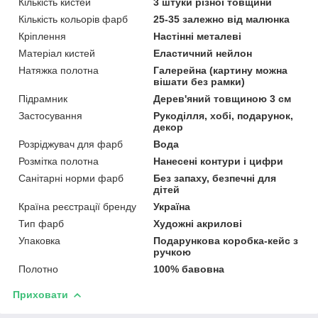
Кількість кистей
3 штуки різної товщини
Кількість кольорів фарб
25-35 залежно від малюнка
Кріплення
Настінні металеві
Матеріал кистей
Еластичний нейлон
Натяжка полотна
Галерейна (картину можна
вішати без рамки)
Підрамник
Дерев'яний товщиною 3 см
Застосування
Рукоділля, хобі, подарунок,
декор
Розріджувач для фарб
Вода
Розмітка полотна
Нанесені контури і цифри
Санітарні норми фарб
Без запаху, безпечні для
дітей
Країна реєстрації бренду
Україна
Тип фарб
Художні акрилові
Упаковка
Подарункова коробка-кейс з
ручкою
Полотно
100% бавовна
Приховати