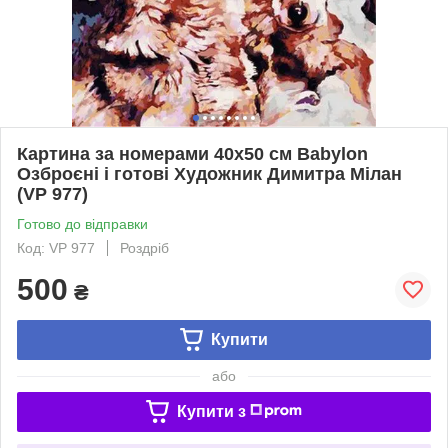
Картина за номерами 40х50 см Babylon
Озброєні і готові Художник Димитра Мілан
(VP 977)
Готово до відправки
Код: VP 977
Роздріб
500
₴
Купити
або
Купити з