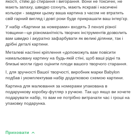
якості, стійкі до стирання і вигорання. Вони не токсичні, не
мають запаху, швидко сохнуть, мають яскраві і насичені
кольори - завдяки цьому ваша картина з часом не втратить
свій гарний вигляд і довгі роки буде прикрашати ваш інтер'єр.
У набір «Картини за номерами» входять 3 пензлі різної
товщини—це різноманітність творчих інструментів дозволить
вам швидко і акуратно зафарбувати як великі ділянки, так і
дрібні деталі картини.
Металеві настінні кріплення «допоможуть вам повісити
намальовану картину на будь-якій стіні, щоб ваші рідні та
близькі могли гідно оцінити плоди вашого творчого старання.
І, для зручності Вашої творчості, виробник марки Babylon
подбав і укомплектував набір додатковою схемою картини.
Картина для малювання за номерами упакована в
подарункову коробку-футляр з ручкою. Так що якщо ви хочете
подарувати набір, то вам не потрібно витрачати час і гроші на
упаковку подарунка.
Приховати