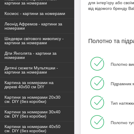
для інтер'єру або сво
картини за номерами
від відомого бренду B
Космос - картини за номерами
Леонід Афремов - картини за
номерами
Шедеври світового живопису -
Полотно та під
картини за номерами
Діти Янголята - картини за
номерами
Полотно ви
Дитячі сюжети Мультяшки -
картини за номерами
Картина за номерами на
Підрамник м
дереві 40х50 см DIY
Картини за номерами 20х30
см. DIY (без коробки)
Тип натяжки
Картини за номерами 30х40
см. DIY (без коробки)
Полотно туг
Картини за номерами 40х50
см. DIY (без коробки)