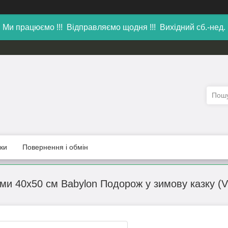
Ми працюємо !!! Відправляємо щодня !!! Вихідний сб.-нед.
уки
Повернення і обмін
ми 40х50 см Babylon Подорож у зимову казку (V