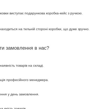
аковки виступає подарункова коробка-кейс з ручкою.
знаходиться на тильній стороні коробки, що дуже зручно.
ти замовлення в нас?
наявність товарів на складі.
ація професійного менеджера.
ення у день замовлення.
а якість товарів.