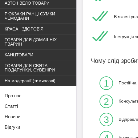
АВТО І ВЕЛО ТОВАРИ
РЮКЗАКИ РАНЦІ СУМКИ
В якості уп
ЧЕМОДАНИ
КРАСА І ЗДОРОВ'Я
Інструкція 
ТОВАРИ ДЛЯ ДОМАШНІХ
ТВАРИН
КАНЦТОВАРИ
Чому слід зроби
ТОВАРИ ДЛЯ СВЯТА,
ПОДАРУНКИ, СУВЕНІРИ
На модерації (тимчасові)
1
Постійна 
Про нас
2
Консульт
Статті
Новини
3
Відправл
Відгуки
4
Бездоганн