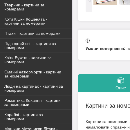
Тварини - картини за
номерами
Коти Кішки Кошенята -
картини за номерами
Птахи - картини за номерами
Підводний світ - картини за
номерами
п
Квіти Букети - картини за
номерами
Смачні натюрморти - картини
за номерами
Люди на картинах - картини за
Опис
номерами
Романтика Кохання - картини
за номерами
Картини за ном
Кораблі - картини за
номерами
Картини за номерами - 
намалювати справжній 
Машини Мотоцикли Літаки -