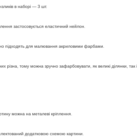
нзликів в наборі — 3 шт.
влення застосовується еластичний нейлон.
інно підходять для малювання акриловими фарбами.
их різна, тому можна зручно зафарбовувати, як великі ділянки, так і 
ртину можна на металеві кріплення.
плектований додатковою схемою картини.