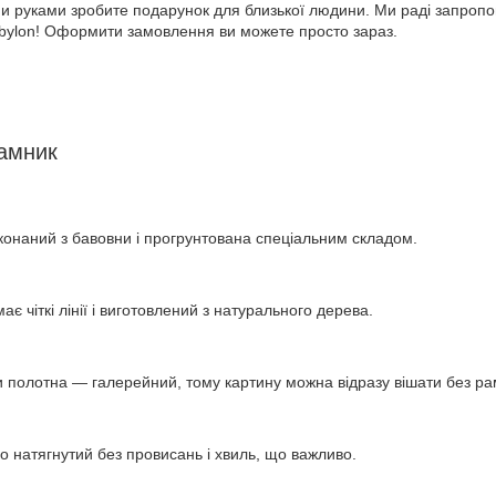
їми руками зробите подарунок для близької людини. Ми раді запроп
abylon! Оформити замовлення ви можете просто зараз.
рамник
конаний з бавовни і прогрунтована спеціальним складом.
ає чіткі лінії і виготовлений з натурального дерева.
 полотна — галерейний, тому картину можна відразу вішати без ра
о натягнутий без провисань і хвиль, що важливо.