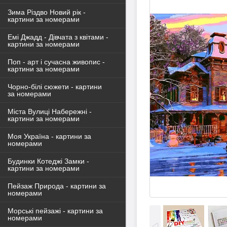
Зима Різдво Новий рік -
картини за номерами
Емі Джадд - Дівчата з квітами -
картини за номерами
Поп - арт і сучасна живопис -
картини за номерами
Чорно-білі сюжети - картини
за номерами
Міста Вулиці Набережні -
картини за номерами
Моя Україна - картини за
номерами
Будинки Котеджі Замки -
картини за номерами
Пейзаж Природа - картини за
номерами
Морські пейзажі - картини за
номерами