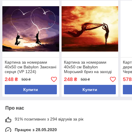
Картина за номерами
Картина за номерами
Карт
40х50 см Babylon Закохані
40х50 см Babylon
дере
серця (VP 1224)
Морський бриз на заході
Черв
(VP 1229)
(RA
248
248
578
₴
₴
500 ₴
500 ₴
Купити
Купити
Про нас
91% позитивних з 294 відгуків за рік
Працює з 28.05.2020