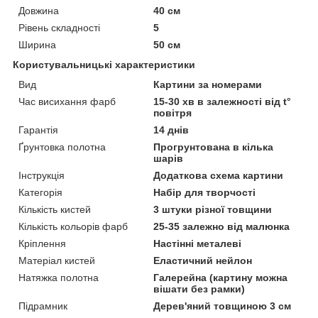
Довжина
40 см
Рівень складності
5
Ширина
50 см
Користувальницькі характеристики
Вид
Картини за номерами
Час висихання фарб
15-30 хв в залежності від t°
повітря
Гарантія
14 днів
Ґрунтовка полотна
Прогрунтована в кілька
шарів
Інструкція
Додаткова схема картини
Категорія
Набір для творчості
Кількість кистей
3 штуки різної товщини
Кількість кольорів фарб
25-35 залежно від малюнка
Кріплення
Настінні металеві
Матеріал кистей
Еластичний нейлон
Натяжка полотна
Галерейна (картину можна
вішати без рамки)
Підрамник
Дерев'яний товщиною 3 см