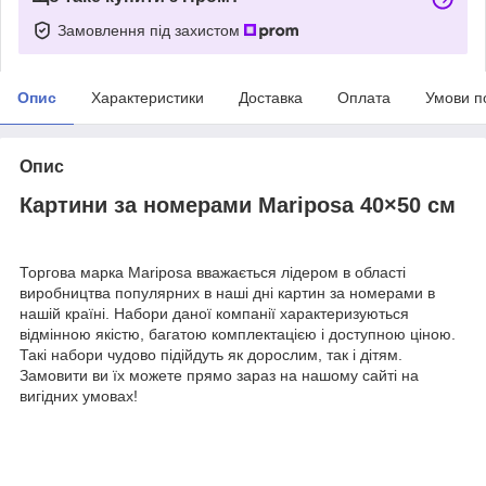
Замовлення під захистом
Опис
Характеристики
Доставка
Оплата
Умови п
Опис
Картини за номерами Mariposa 40×50 см
Торгова марка Mariposa вважається лідером в області
виробництва популярних в наші дні картин за номерами в
нашій країні. Набори даної компанії характеризуються
відмінною якістю, багатою комплектацією і доступною ціною.
Такі набори чудово підійдуть як дорослим, так і дітям.
Замовити ви їх можете прямо зараз на нашому сайті на
вигідних умовах!