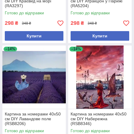
см DIY Краєвид на морі
см DIY Атракціон у Парижі
(RA3297)
(RA5204)
Готово до відправки
Готово до відправки
298
298
₴
₴
348 ₴
348 ₴
Купити
Купити
–14%
–14%
Картина за номерами 40х50
Картина за номерами 40х50
см DIY Лавандове поле
см DIY Набережна
(RSB8206)
(RSB8346)
Готово до відправки
Готово до відправки