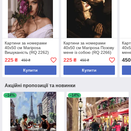
Картини за номерами
Картини за номерами
Карт
40х50 см Mariposa
40х50 см Mariposa Позову
40х5
Вишуканість (RQ 2262)
мене із собою (RQ 2266)
мене
225
225
450
₴
₴
450 ₴
450 ₴
Купити
Купити
Акційні пропозиції та новинки
–14%
–14%