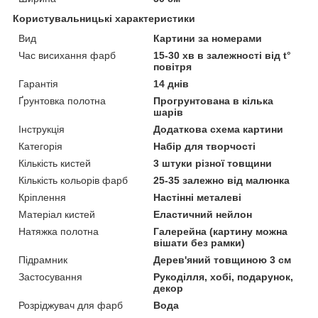
Користувальницькі характеристики
Вид
Картини за номерами
Час висихання фарб
15-30 хв в залежності від t°
повітря
Гарантія
14 днів
Ґрунтовка полотна
Прогрунтована в кілька
шарів
Інструкція
Додаткова схема картини
Категорія
Набір для творчості
Кількість кистей
3 штуки різної товщини
Кількість кольорів фарб
25-35 залежно від малюнка
Кріплення
Настінні металеві
Матеріал кистей
Еластичний нейлон
Натяжка полотна
Галерейна (картину можна
вішати без рамки)
Підрамник
Дерев'яний товщиною 3 см
Застосування
Рукоділля, хобі, подарунок,
декор
Розріджувач для фарб
Вода