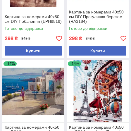
Картина за номерами 40х50
Картина за номерами 40х50
см DIY Прогулянка берегом
см DIY Побачення (EPH9519)
(RA3184)
Готово до відправки
Готово до відправки
298
298
₴
₴
348 ₴
348 ₴
Купити
Купити
–14%
–14%
Картина за номерами 40х50
Картина за номерами 40х50