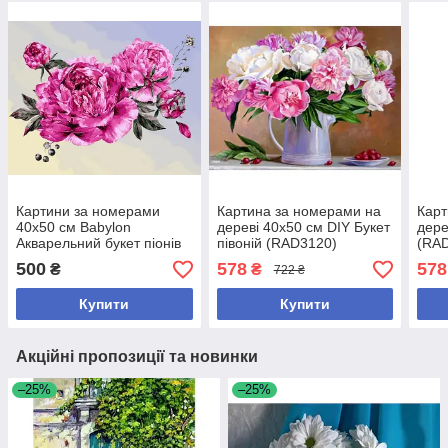
Картини за номерами
Картина за номерами на
Карт
40х50 см Babylon
дереві 40х50 см DIY Букет
дере
Акварельний букет піонів
півоній (RAD3120)
(RA
(VP 1407)
500
578
578
₴
₴
722 ₴
Купити
Купити
Акційні пропозиції та новинки
–25%
–25%