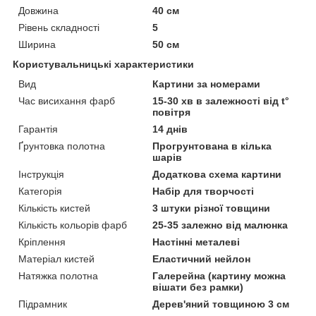
Довжина
40 см
Рівень складності
5
Ширина
50 см
Користувальницькі характеристики
Вид
Картини за номерами
Час висихання фарб
15-30 хв в залежності від t°
повітря
Гарантія
14 днів
Ґрунтовка полотна
Прогрунтована в кілька
шарів
Інструкція
Додаткова схема картини
Категорія
Набір для творчості
Кількість кистей
3 штуки різної товщини
Кількість кольорів фарб
25-35 залежно від малюнка
Кріплення
Настінні металеві
Матеріал кистей
Еластичний нейлон
Натяжка полотна
Галерейна (картину можна
вішати без рамки)
Підрамник
Дерев'яний товщиною 3 см