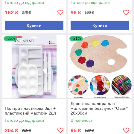
Готово до відправки
Готово до відправки
162
96
₴
₴
270 ₴
160 ₴
Купити
Купити
–35%
–21%
Дерев'яна палітра для
Палітра пластикова 3шт +
малювання без лунок "Овал"
пластиковий мастихін 2шт
20х30см
Готово до відправки
В наявності
204
95
₴
₴
315 ₴
120 ₴