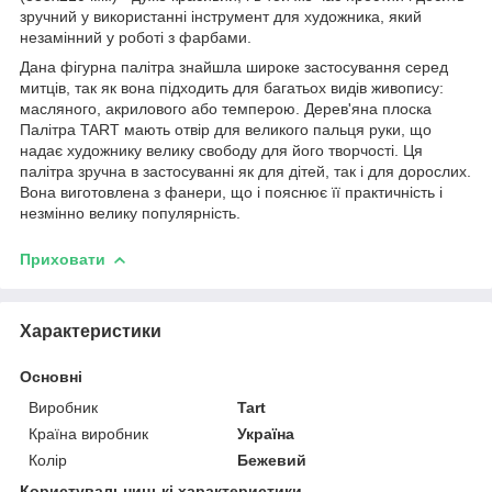
зручний у використанні інструмент для художника, який
незамінний у роботі з фарбами.
Дана фігурна палітра знайшла широке застосування серед
митців, так як вона підходить для багатьох видів живопису:
масляного, акрилового або темперою. Дерев'яна плоска
Палітра TART мають отвір для великого пальця руки, що
надає художнику велику свободу для його творчості. Ця
палітра зручна в застосуванні як для дітей, так і для дорослих.
Вона виготовлена з фанери, що і пояснює її практичність і
незмінно велику популярність.
Приховати
Характеристики
Основні
Виробник
Tart
Країна виробник
Україна
Колір
Бежевий
Користувальницькі характеристики