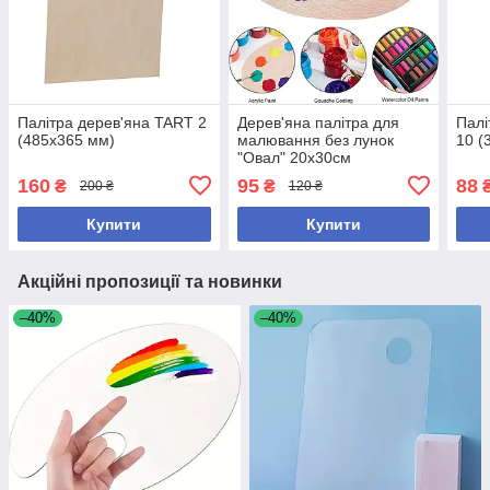
Палітра дерев'яна TART 2
Дерев'яна палітра для
Палі
(485х365 мм)
малювання без лунок
10 (
"Овал" 20х30см
160
95
88
₴
₴
200 ₴
120 ₴
Купити
Купити
Акційні пропозиції та новинки
–40%
–40%