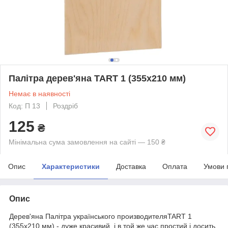
Палітра дерев'яна TART 1 (355х210 мм)
Немає в наявності
Код: П 13
Роздріб
125
₴
Мінімальна сума замовлення на сайті — 150 ₴
Опис
Характеристики
Доставка
Оплата
Умови 
Опис
Дерев'яна Палітра українського производителяTART 1
(355х210 мм) - дуже красивий, і в той же час простий і досить