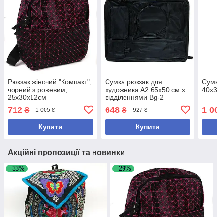
Рюкзак жіночий "Компакт",
Сумка рюкзак для
Сумк
чорний з рожевим,
художника А2 65х50 см з
40х
25х30х12см
відділеннями Bg-2
712
648
1 0
₴
₴
1 005 ₴
927 ₴
Купити
Купити
Акційні пропозиції та новинки
–33%
–29%