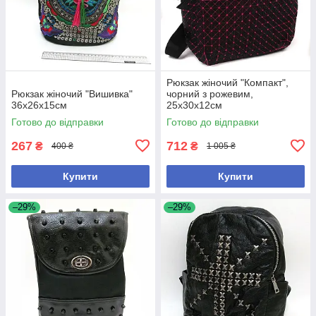
Рюкзак жіночий "Компакт",
Рюкзак жіночий "Вишивка"
чорний з рожевим,
36х26х15см
25х30х12см
Готово до відправки
Готово до відправки
267
712
₴
₴
400 ₴
1 005 ₴
Купити
Купити
–29%
–29%