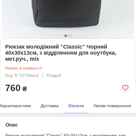
Рюкзак молодіжний "Classic" Чорний
40х30х13см, з відділенням для ноутбука,
мет.руч., mix
Немає в наявності
Код: R 3373black
Роздріб
760
₴
Характеристики
Доставка
Оплата
Умови повернення
Опис
Рюкзак молодіжний "Classic" 40х30х13см, з відділенням для