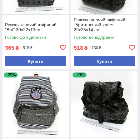
Рюкзак жіночий шкіряний
Рюкзак жіночий шкіряний
"Британський хрест",
"Вікі" 30х22х13см
29х25х14 см
Готово до відправки
Готово до відправки
365
518
₴
₴
515 ₴
730 ₴
Купити
Купити
–29%
–29%