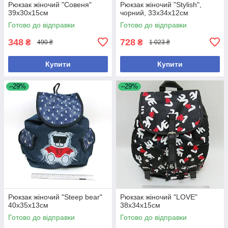
Рюкзак жіночий "Совеня"
Рюкзак жіночий "Stylish",
39х30х15см
чорний, 33x34x12см
Готово до відправки
Готово до відправки
348
728
₴
₴
490 ₴
1 023 ₴
Купити
Купити
–29%
–29%
Рюкзак жіночий "Steep bear"
Рюкзак жіночий "LOVE"
40х35х13см
38х34х15см
Готово до відправки
Готово до відправки