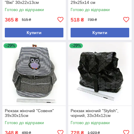
"Вікі" 30х22х13см
29х25х14 см
Готово до відправки
Готово до відправки
365
518
₴
₴
515 ₴
730 ₴
Купити
Купити
–29%
–29%
Рюкзак жіночий "Совеня"
Рюкзак жіночий "Stylish",
39х30х15см
чорний, 33x34x12см
Готово до відправки
Готово до відправки
348
728
₴
₴
490 ₴
1 023 ₴