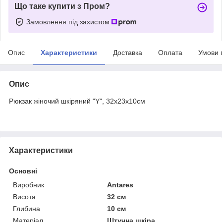
Що таке купити з Пром?
Замовлення під захистом
Опис
Характеристики
Доставка
Оплата
Умови 
Опис
Рюкзак жіночий шкіряний "Y", 32х23х10см
Характеристики
Основні
Виробник
Antares
Висота
32 см
Глибина
10 см
Матеріал
Штучна шкіра