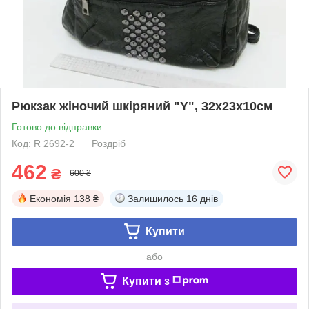
Рюкзак жіночий шкіряний "Y", 32х23х10см
Готово до відправки
Код: R 2692-2
Роздріб
462
₴
600 ₴
Економія
138 ₴
Залишилось
16 днів
Купити
або
Купити з