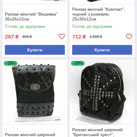
Рюкзак жіночий "Компакт",
Рюкзак жіночий "Вишивка"
чорний з рожевим,
36х26х15см
25х30х12см
Готово до відправки
Готово до відправки
267
712
₴
₴
400 ₴
1 005 ₴
Купити
Купити
–29%
–29%
Рюкзак жіночий шкіряний
Рюкзак жіночий шкіряний
"Британський хрест",