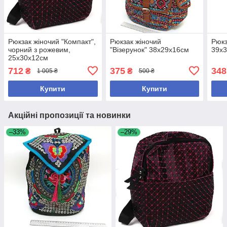
Рюкзак жіночий "Компакт",
Рюкзак жіночий
Рюкз
чорний з рожевим,
"Візерунок" 38х29х16см
39х
25х30х12см
712
375
348
₴
₴
1 005 ₴
500 ₴
Купити
Купити
Акційні пропозиції та новинки
–33%
–29%