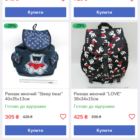
Купити
Купити
–29%
–29%
Рюкзак жіночий "Steep bear"
Рюкзак жіночий "LOVE"
40х35х13см
38х34х15см
Готово до відправки
Готово до відправки
305
425
₴
₴
428 ₴
596 ₴
Купити
Купити