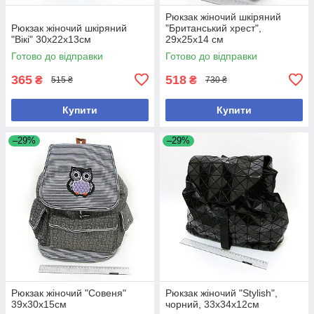
Рюкзак жіночий шкіряний
Рюкзак жіночий шкіряний
"Британський хрест",
"Вікі" 30х22х13см
29х25х14 см
Готово до відправки
Готово до відправки
365
518
₴
₴
515 ₴
730 ₴
Купити
Купити
–29%
–29%
Рюкзак жіночий "Совеня"
Рюкзак жіночий "Stylish",
39х30х15см
чорний, 33x34x12см