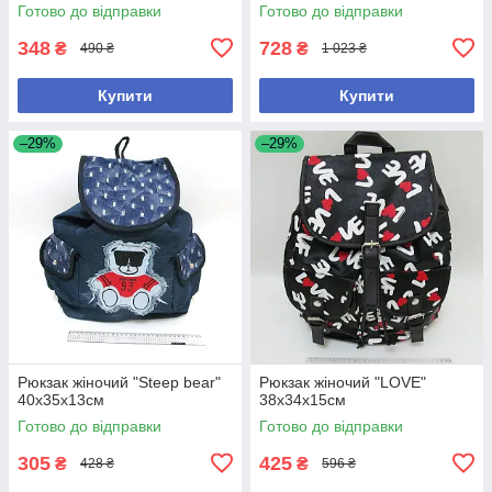
Готово до відправки
Готово до відправки
348
728
₴
₴
490 ₴
1 023 ₴
Купити
Купити
–29%
–29%
Рюкзак жіночий "Steep bear"
Рюкзак жіночий "LOVE"
40х35х13см
38х34х15см
Готово до відправки
Готово до відправки
305
425
₴
₴
428 ₴
596 ₴