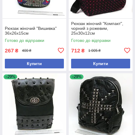
Рюкзак жіночий "Компакт",
Рюкзак жіночий "Вишивка"
чорний з рожевим,
36х26х15см
25х30х12см
Готово до відправки
Готово до відправки
267
712
₴
₴
400 ₴
1 005 ₴
Купити
Купити
–29%
–29%