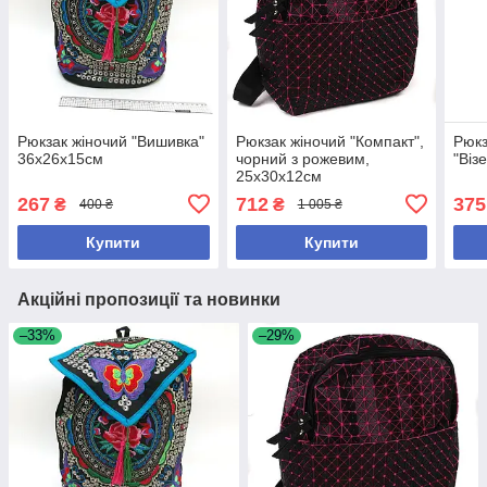
Рюкзак жіночий "Вишивка"
Рюкзак жіночий "Компакт",
Рюкз
36х26х15см
чорний з рожевим,
"Віз
25х30х12см
267
712
375
₴
₴
400 ₴
1 005 ₴
Купити
Купити
Акційні пропозиції та новинки
–33%
–29%