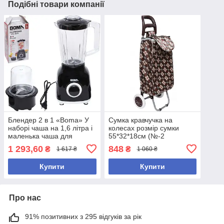
Подібні товари компанії
Блендер 2 в 1 «Boma» У
Сумка кравчучка на
наборі чаша на 1,6 літра і
колесах розмір сумки
маленька чаша для
55*32*18см (№-2
перетирання кави, горіхів,
коричнева)
1 293,60
848
₴
₴
1 617 ₴
1 060 ₴
Потужність 350 W
Купити
Купити
Про нас
91% позитивних з 295 відгуків за рік