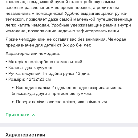
х колесах, с выдвижной ручкой станет ребенку самым
веселым развлечением во время поездок, а родителям
незаменимым помощником! Удобно выдвигающаяся ручка-
телескоп, позволяет даже самой маленькой путешественнице
легко катить чемодан. Удобные удерживающие ремни внутри
чемодана, позволяющие надежно зафиксировать вещи.
Яркие чемоданчики не оставят вас без внимания. Чемодан
предназначен для детей от 3-х до 8-и лет.
Характеристики чемодана:
• Матеріал:полікарбонат композитний .
• Колеса: два каучукові.
• Ручка: висувний Т-подібна ручка 43 див.
• Розміри: 42*32*23 см
Всередині валізи 2 відділення: одне закривається на
блискавку,а друге з притискною гумкою.
Поверх валізи захисна плівка, яка знімається.
Приховати
Характеристики