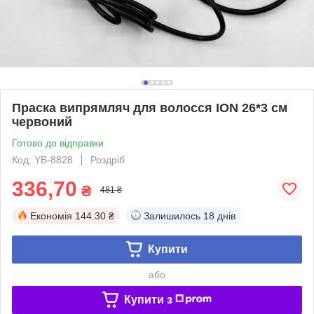
Праска випрямляч для волосся ION 26*3 см
червоний
Готово до відправки
Код: YB-8828
Роздріб
336,70
₴
481 ₴
Економія
144.30 ₴
Залишилось
18 днів
Купити
або
Купити з