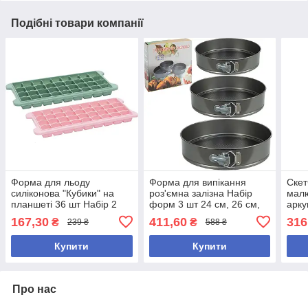
Подібні товари компанії
Форма для льоду
Форма для випікання
Скет
силіконова "Кубики" на
роз'ємна залізна Набір
малю
планшеті 36 шт Набір 2
форм 3 шт 24 см, 26 см,
арку
штуки Розмір формочки
28 см, для приготування
26*3
167,30
411,60
316
₴
₴
239 ₴
588 ₴
26×11,5×2,3 см
тортів, бісквітів і чізкейків
Купити
Купити
Про нас