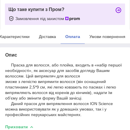
Що таке купити з Пром?
Замовлення під захистом
Характеристики
Доставка
Оплата
Умови повернення
Опис
Праска для волосся, або плойка, входить в «набір першої
необхідності», як аксесуар для засобів догляду Вашим
волоссям. Цей випрямляч для волосся
зможе з легкістю випрямити волосся (він оснащений
пластинами 2,5*9 см, які легко ковзають по пасмах і легко
випрямляють волосся від коренів до кінчиків), надати їм
об'єму або змінити форму Вашій зачісці.
Даний прасок для випрямлення волосся ION Science
можна використовувати як у домашніх умовах, так і у
професійних перукарських майстернях.
Приховати