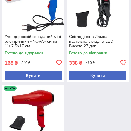
Фен дорожній складаний міні
Світлодіодна Лампа
електричний «NOVA» синій
настільна складна LED
11×7.5х17 см.
Висота 27 див.
Готово до відправки
Готово до відправки
168
338
₴
₴
240 ₴
460 ₴
Купити
Купити
–27%