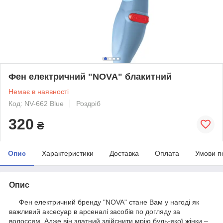
Фен електричний "NOVA" блакитний
Немає в наявності
Код: NV-662 Blue
Роздріб
320
₴
Опис
Характеристики
Доставка
Оплата
Умови п
Опис
Фен електричний бренду "NOVA" стане Вам у нагоді як
важливий аксесуар в арсеналі засобів по догляду за
волоссям. Адже він здатний здійснити мрію будь-якої жінки –