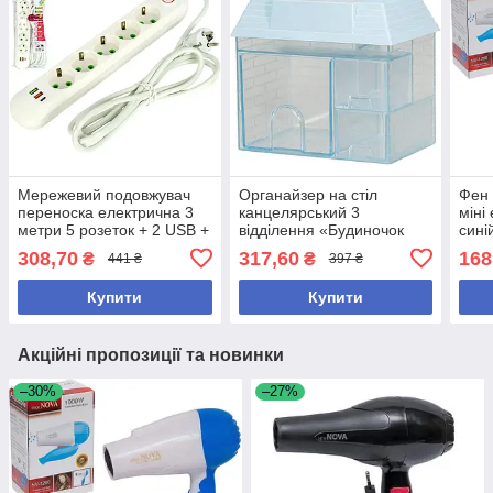
Мережевий подовжувач
Органайзер на стіл
Фен 
переноска електрична 3
канцелярський 3
міні
метри 5 розеток + 2 USB +
відділення «Будиночок
сині
1 Type-C із заземленням і
Блакитний»
308,70
317,60
168
₴
₴
441 ₴
397 ₴
вимикачем
15,5х10,3х14,7см
Купити
Купити
Акційні пропозиції та новинки
–30%
–27%