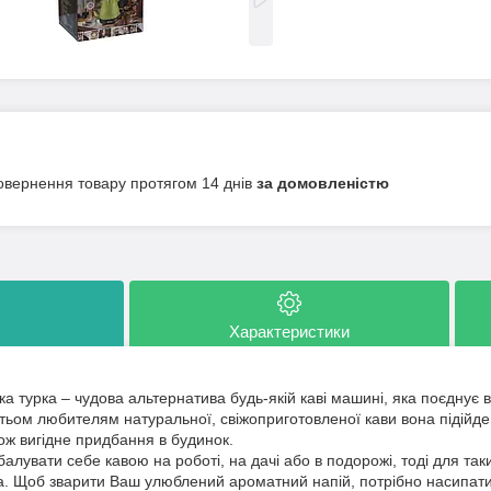
овернення товару протягом 14 днів
за домовленістю
Характеристики
урка – чудова альтернатива будь-якій каві машині, яка поєднує в 
атьом любителям натуральної, свіжоприготовленої кави вона підійде
кож вигідне придбання в будинок.
вати себе кавою на роботі, на дачі або в подорожі, тоді для таки
а. Щоб зварити Ваш улюблений ароматний напій, потрібно насипати 