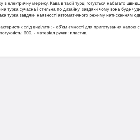
у в електричну мережу. Кава в такій турці готується набагато швидше
чна турка сучасна і стильна по дизайну, завдяки чому вона буде чудо
така турка завдяки наявності автоматичного режиму натисканням од
ристик слід виділити: - об'єм ємності для приготування напою ста
отужність: 600, - матеріал ручки: пластик.