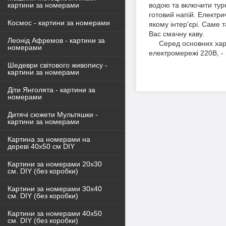
картини за номерами
водою та включити турк
готовий напій. Електри
Космос - картини за номерами
якому інтер'єрі. Саме 
Вас смачну каву.
Леонід Афремов - картини за
Серед основних характе
номерами
електромережі 220В, - п
Шедеври світового живопису -
картини за номерами
Діти Янголята - картини за
номерами
Дитячі сюжети Мультяшки -
картини за номерами
Картина за номерами на
дереві 40х50 см DIY
Картини за номерами 20х30
см. DIY (без коробки)
Картини за номерами 30х40
см. DIY (без коробки)
Картини за номерами 40х50
см. DIY (без коробки)