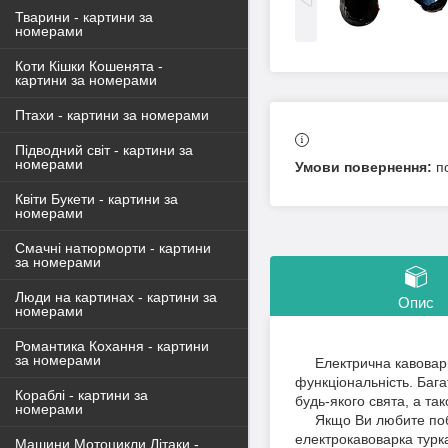
Тварини - картини за
номерами
Коти Кішки Кошенята -
картини за номерами
Птахи - картини за номерами
Підводний світ - картини за
номерами
п
Квіти Букети - картини за
номерами
Смачні натюрморти - картини
за номерами
Люди на картинах - картини за
Опис
номерами
Романтика Кохання - картини
за номерами
Електрична кавоварка т
функціональність. Баг
Кораблі - картини за
будь-якого свята, а та
номерами
Якщо Ви любите побалу
електрокавоварка турк
Машини Мотоцикли Літаки -