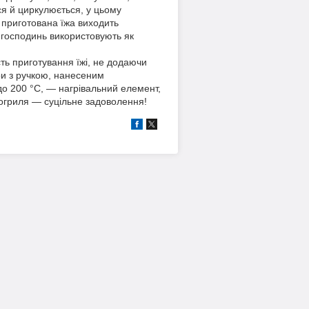
я й циркулюється, у цьому
 приготована їжа виходить
 господинь використовують як
ь приготування їжі, не додаючи
три з ручкою, нанесеним
до 200 °C, — нагрівальний елемент,
ерогриля — суцільне задоволення!