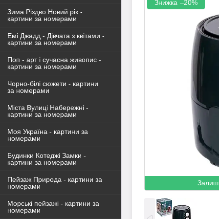
–20%
Зима Різдво Новий рік -
картини за номерами
Емі Джадд - Дівчата з квітами -
картини за номерами
Поп - арт і сучасна живопис -
картини за номерами
Чорно-білі сюжети - картини
за номерами
Міста Вулиці Набережні -
картини за номерами
Моя Україна - картини за
номерами
Будинки Котеджі Замки -
картини за номерами
Пейзаж Природа - картини за
Залиш
номерами
Морські пейзажі - картини за
номерами