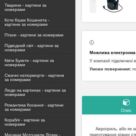
Тварини - картини за
номерами
Коти Кішки Кошенята -
картини за номерами
Птахи - картини за номерами
Підводний світ - картини за
номерами
Квіти Букети - картини за
У компанії підключені 
номерами
п
Смачні натюрморти - картини
за номерами
Люди на картинах - картини за
номерами
Романтика Кохання - картини
за номерами
Опис
Кораблі - картини за
номерами
Аерогриль, або як зав
приготування різних ст
Машини Мотоцикли Літаки -