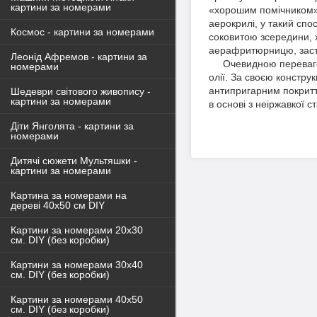
картини за номерами
«хорошим помічником» 
аерокрилі, у такий сп
Космос - картини за номерами
соковитою зсередини, 
аерафритюрницю, засто
Леонід Афремов - картини за
Очевидною перевагою 
номерами
олії. За своєю констру
антипригарним покриття
Шедеври світового живопису -
картини за номерами
в основі з неіржавкої 
Діти Янголята - картини за
номерами
Дитячі сюжети Мультяшки -
картини за номерами
Картина за номерами на
дереві 40х50 см DIY
Картини за номерами 20х30
см. DIY (без коробки)
Картини за номерами 30х40
см. DIY (без коробки)
Картини за номерами 40х50
см. DIY (без коробки)