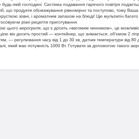
будь-якій господині. Система подавання гарячого повітря подаєтьс
осіб, що продукти обсмажування рівномірно та поступово, тому Ваша
хрусткою зовні, і ароматним запахом на блюді! Цю мультипіч багато
совуючи різні рецепти приготування.
цього аерогриля, що є досить «вагомим чинником», це можливіст
кцією він досить простий — контейнер, що знімається, об'ємом 2 лі
м, — регулювання часу від 1 до 30 хв, датчик температури від 80 
сталі, який має потужність 1000 Вт. Готувати за допомогою такого а