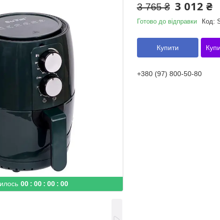
3 012 ₴
3 765 ₴
Готово до відправки
Код:
Купити
Купи
+380 (97) 800-50-80
илось
0
0
0
0
0
0
0
0