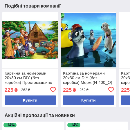
Подібні товари компанії
Картина за номерами
Картина за номерами
Карт
20х30 см DIY (без
20х30 см DIY (без
20х3
коробки) Простоквашино
коробки) Морж (N-400_O)
коро
(N-386_O)
(RA
225
225
225
₴
₴
262 ₴
262 ₴
Купити
Купити
Акційні пропозиції та новинки
–14%
–14%