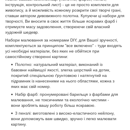
інструкція, контрольний лист) - це не просто комплекти для
живопису, а й можливість кожному розкрити свої творчі грані,
ставши автором дивовижного полотна. Купуючи ці набори для
творчості, Ви вносите в своє життя більше яскравих фарб і
отримуєте масу задоволення, створюючи свій власний
художній шедевр.
Набори малювання за номерами DIY, для Вашої зручності,
комплектуються за принципом "все включено" - туди входять
усі необхідні матеріали, без яких не обійтися при
самостійному створенні картини:
Полотно: натуральний матеріал, виконаний із
бавовни найвищої якості, злегка шорсткий на дотик,
покритий спеціальною ґрунтовкою і натягнутий на
підрамник із нанесеними на нього областями, кожна з
яких має свій номер.
Набір фарб: пронумеровані барильця з фарбами для
малювання, не токсичними та екологічно чистими -
вони зроблять вашу роботу більш яскравою.
3 пензлі: виготовлені з високо-еластичного нейлону,
вони допоможуть вам швидко, зручно і легко малювати
картину.