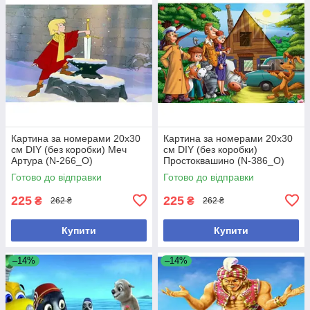
Картина за номерами 20х30
Картина за номерами 20х30
см DIY (без коробки) Меч
см DIY (без коробки)
Артура (N-266_O)
Простоквашино (N-386_O)
Готово до відправки
Готово до відправки
225
225
₴
₴
262 ₴
262 ₴
Купити
Купити
–14%
–14%