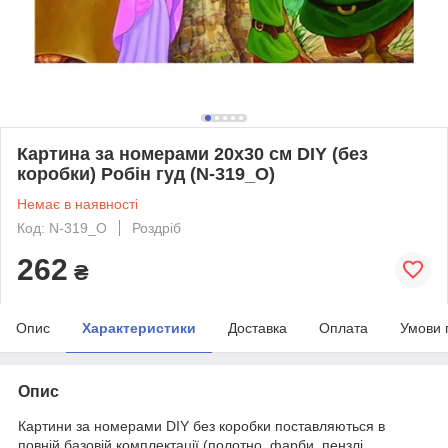
Картина за номерами 20х30 см DIY (без
коробки) Робін гуд (N-319_O)
Немає в наявності
Код: N-319_O
Роздріб
262
₴
Опис
Характеристики
Доставка
Оплата
Умови 
Опис
Картини за номерами DIY без коробки поставляються в
повній базовій комплектації (полотно, фарби, пензлі,