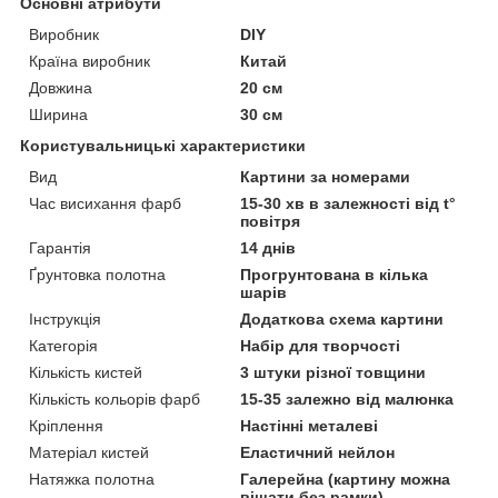
Основні атрибути
Виробник
DIY
Країна виробник
Китай
Довжина
20 см
Ширина
30 см
Користувальницькі характеристики
Вид
Картини за номерами
Час висихання фарб
15-30 хв в залежності від t°
повітря
Гарантія
14 днів
Ґрунтовка полотна
Прогрунтована в кілька
шарів
Інструкція
Додаткова схема картини
Категорія
Набір для творчості
Кількість кистей
3 штуки різної товщини
Кількість кольорів фарб
15-35 залежно від малюнка
Кріплення
Настінні металеві
Матеріал кистей
Еластичний нейлон
Натяжка полотна
Галерейна (картину можна
вішати без рамки)