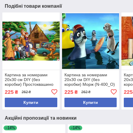
Подібні товари компанії
Картина за номерами
Картина за номерами
Карт
20х30 см DIY (без
20х30 см DIY (без
20х3
коробки) Простоквашино
коробки) Морж (N-400_O)
коро
(N-386_O)
(RA
225
225
225
₴
₴
262 ₴
262 ₴
Купити
Купити
Акційні пропозиції та новинки
–14%
–14%