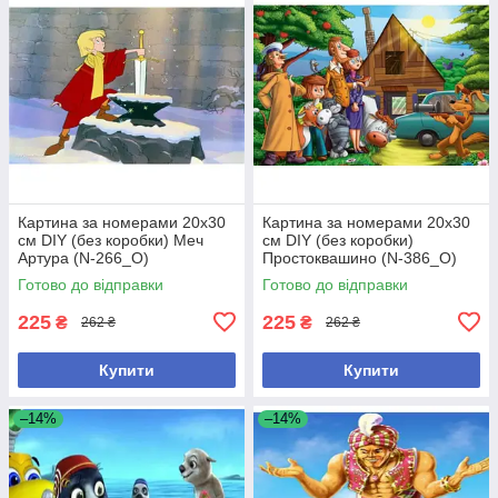
Картина за номерами 20х30
Картина за номерами 20х30
см DIY (без коробки) Меч
см DIY (без коробки)
Артура (N-266_O)
Простоквашино (N-386_O)
Готово до відправки
Готово до відправки
225
225
₴
₴
262 ₴
262 ₴
Купити
Купити
–14%
–14%