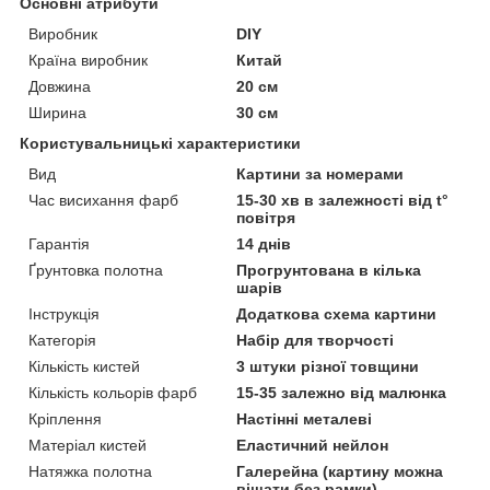
Основні атрибути
Виробник
DIY
Країна виробник
Китай
Довжина
20 см
Ширина
30 см
Користувальницькі характеристики
Вид
Картини за номерами
Час висихання фарб
15-30 хв в залежності від t°
повітря
Гарантія
14 днів
Ґрунтовка полотна
Прогрунтована в кілька
шарів
Інструкція
Додаткова схема картини
Категорія
Набір для творчості
Кількість кистей
3 штуки різної товщини
Кількість кольорів фарб
15-35 залежно від малюнка
Кріплення
Настінні металеві
Матеріал кистей
Еластичний нейлон
Натяжка полотна
Галерейна (картину можна
вішати без рамки)