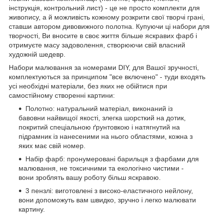
інструкція, контрольний лист) - це не просто комплекти для
живопису, а й можливість кожному розкрити свої творчі грані,
ставши автором дивовижного полотна. Купуючи ці набори для
творчості, Ви вносите в своє життя більше яскравих фарб і
отримуєте масу задоволення, створюючи свій власний
художній шедевр.
Набори малювання за номерами DIY, для Вашої зручності,
комплектуються за принципом "все включено" - туди входять
усі необхідні матеріали, без яких не обійтися при
самостійному створенні картини:
Полотно: натуральний матеріал, виконаний із
бавовни найвищої якості, злегка шорсткий на дотик,
покритий спеціальною ґрунтовкою і натягнутий на
підрамник із нанесеними на нього областями, кожна з
яких має свій номер.
Набір фарб: пронумеровані барильця з фарбами для
малювання, не токсичними та екологічно чистими -
вони зроблять вашу роботу більш яскравою.
3 пензлі: виготовлені з високо-еластичного нейлону,
вони допоможуть вам швидко, зручно і легко малювати
картину.