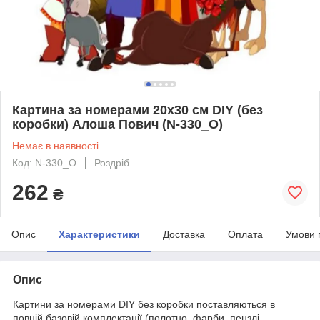
Картина за номерами 20х30 см DIY (без
коробки) Алоша Пович (N-330_O)
Немає в наявності
Код: N-330_O
Роздріб
262
₴
Опис
Характеристики
Доставка
Оплата
Умови 
Опис
Картини за номерами DIY без коробки поставляються в
повній базовій комплектації (полотно, фарби, пензлі,