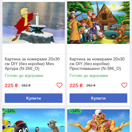
Картина за номерами 20х30
Картина за номерами 20х30
см DIY (без коробки) Меч
см DIY (без коробки)
Артура (N-266_O)
Простоквашино (N-386_O)
Готово до відправки
Готово до відправки
225
225
₴
₴
262 ₴
262 ₴
Купити
Купити
–14%
–14%