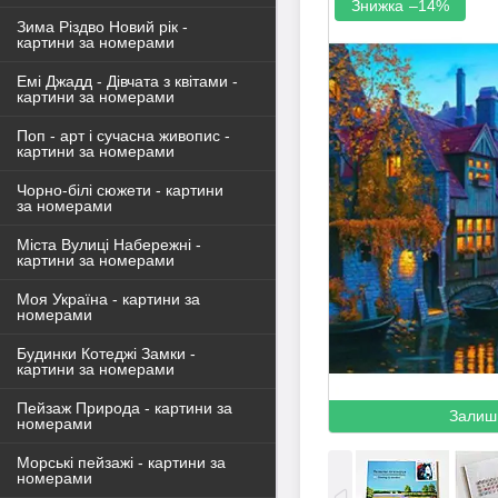
–14%
Зима Різдво Новий рік -
картини за номерами
Емі Джадд - Дівчата з квітами -
картини за номерами
Поп - арт і сучасна живопис -
картини за номерами
Чорно-білі сюжети - картини
за номерами
Міста Вулиці Набережні -
картини за номерами
Моя Україна - картини за
номерами
Будинки Котеджі Замки -
картини за номерами
Пейзаж Природа - картини за
Залиш
номерами
Морські пейзажі - картини за
номерами