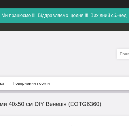
Ми працюємо !!! Відправляємо щодня !!! Вихідний сб.-нед.
уки
Повернення і обмін
ми 40х50 см DIY Венеція (EOTG6360)