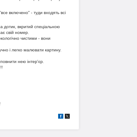
се включено" - туди входять всі
на дотик, вкритий спеціальною
ає свій номер.
ологічно чистими - вони
учно і легко малювати картину.
оповнити нею інтер'єр.
!!
!