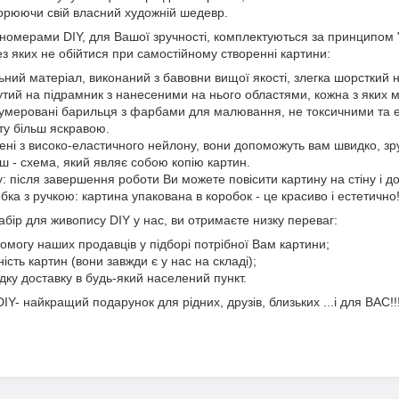
орюючи свій власний художній шедевр.
омерами DIY, для Вашої зручності, комплектуються за принципом "в
ез яких не обійтися при самостійному створенні картини:
ний матеріал, виконаний з бавовни вищої якості, злегка шорсткий 
утий на підрамник з нанесеними на нього областями, кожна з яких м
умеровані барильця з фарбами для малювання, не токсичними та ек
ту більш яскравою.
лені з високо-еластичного нейлону, вони допоможуть вам швидко, зр
ш - схема, який являє собою копію картин.
у: після завершення роботи Ви можете повісити картину на стіну і д
ка з ручкою: картина упакована в коробок - це красиво і естетично!
бір для живопису DIY у нас, ви отримаєте низку переваг:
омогу наших продавців у підборі потрібної Вам картини;
ість картин (вони завжди є у нас на складі);
ку доставку в будь-який населений пункт.
Y- найкращий подарунок для рідних, друзів, близьких ...і для ВАС!!