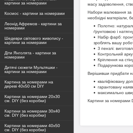
картини за номерами
масу задоволення, ств
Набори малювання за н
Космос - картини за номерами
необхідні матеріали, б
Леонід Афремов - картини за
Полотно: натураль
номерами
ґрунтовкою і натягн
Набір фарб: прон
Шедеври світового живопису -
картини за номерами
зроблять вашу робо
3 пензлі: виготов
Діти Янголята - картини за
Контрольний арку
номерами
Кріплення на стін
Подарункова короб
Дитячі сюжети Мультяшки -
картини за номерами
Вирішивши придбати на
кваліфіковану доп
Картина за номерами на
дереві 40х50 см DIY
гарантовану наявн
максимально швид
Картини за номерами 20х30
Картини за номерами DI
см. DIY (без коробки)
Картини за номерами 30х40
см. DIY (без коробки)
Картини за номерами 40х50
см. DIY (без коробки)