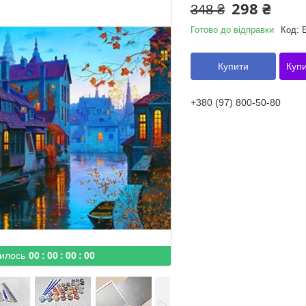
298 ₴
348 ₴
Готово до відправки
Код:
Купити
Купи
+380 (97) 800-50-80
илось
0
0
0
0
0
0
0
0