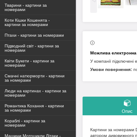
Тварини - картини за
номерами
Коти Кішки Кошенята -
картини за номерами
Птахи - картини за номерами
Підводний світ - картини за
номерами
Квіти Букети - картини за
У компанії підключені 
номерами
п
Смачні натюрморти - картини
за номерами
Люди на картинах - картини за
номерами
Романтика Кохання - картини
за номерами
Опис
Кораблі - картини за
номерами
Картини за номерами DI
автором дивовижного п
Машини Мотоцикли Літаки -