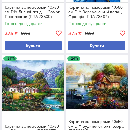
Картина за номерами 40x50
Картина за номерами 40x50
см DIY Диснайленд — Замок
см DIY Версальський палац,
Попелюшки (FRA 73500)
Франція (FRA 73567)
Готово до відправки
Готово до відправки
375
375
₴
₴
500 ₴
500 ₴
Купити
Купити
–14%
–14%
Картина за номерами 40х50
Картина за номерами 40х50
см DIY Будиночок біля озера