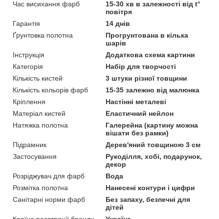
Час висихання фарб
15-30 хв в залежності від t°
повітря
Гарантія
14 днів
Ґрунтовка полотна
Прогрунтована в кілька
шарів
Інструкція
Додаткова схема картини
Категорія
Набір для творчості
Кількість кистей
3 штуки різної товщини
Кількість кольорів фарб
15-35 залежно від малюнка
Кріплення
Настінні металеві
Матеріал кистей
Еластичний нейлон
Натяжка полотна
Галерейна (картину можна
вішати без рамки)
Підрамник
Дерев'яний товщиною 3 см
Застосування
Рукоділля, хобі, подарунок,
декор
Розріджувач для фарб
Вода
Розмітка полотна
Нанесені контури і цифри
Санітарні норми фарб
Без запаху, безпечні для
дітей
Країна реєстрації бренду
Україна