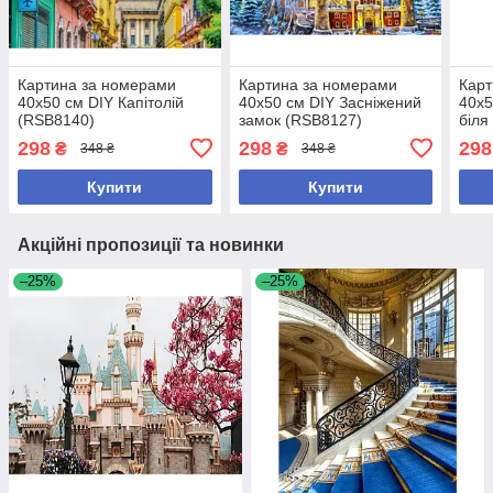
Картина за номерами
Картина за номерами
Карт
40х50 см DIY Капітолій
40х50 см DIY Засніжений
40х5
(RSB8140)
замок (RSB8127)
біля
298
298
298
₴
₴
348 ₴
348 ₴
Купити
Купити
Акційні пропозиції та новинки
–25%
–25%