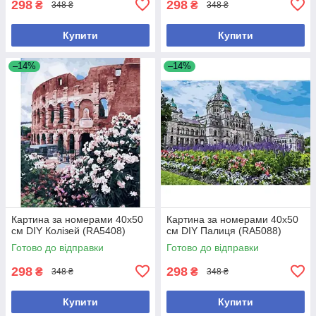
298
298
₴
₴
348 ₴
348 ₴
Купити
Купити
–14%
–14%
Картина за номерами 40х50
Картина за номерами 40х50
см DIY Колізей (RA5408)
см DIY Палиця (RA5088)
Готово до відправки
Готово до відправки
298
298
₴
₴
348 ₴
348 ₴
Купити
Купити