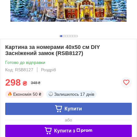
Картина за номерами 40х50 см DIY
Засніжений замок (RSB8127)
Готово до відправки
Код: RSB8127
Роздріб
298
₴
348 ₴
Економія
50 ₴
Залишилось
17 днів
Купити
або
Купити з