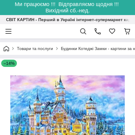
Ми працюємо !!! Відправляємо щодня !!!
Вихідний сб.-нед.
СВІТ КАРТИН - Перший в Україні інтернет-супермаркет карт
Товари та послуги
Будинки Котеджі Замки - картини за
–14%