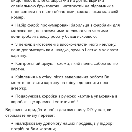
вищої якості, злегка шорсткий на дотик, вкритий
спеціальною ґрунтовкою і натягнутий на підрамник з
нанесеними на нього областями, кожна з яких має свій
номер.
Набір фарб: пронумеровані барильця з фарбами для
малювання, не токсичними та екологічно чистими -
вони зроблять вашу роботу більш яскравою.
3 пензлі: виготовлені з високо-еластичного нейлону,
вони допоможуть вам швидко, зручно і легко малювати
картину.
Контрольний аркуш - схема, який являє собою копію
картин.
Кріплення на стіну: після завершення роботи Ви
можете повісити картину на стіну і доповнити нею
інтер'єр.
Подарункова коробка з ручкою: картина упакована в
коробок - це красиво і естетично!!!
Вирішивши придбати набір для живопису DIY у нас, ви
отримаєте низку переваг:
кваліфіковану допомогу наших продавців у підборі
потрібної Вам картини;