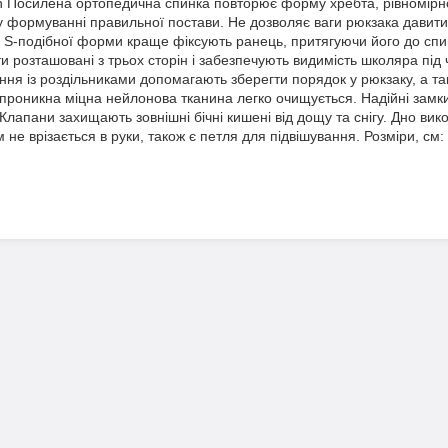
n Посилена ортопедична спинка повторює форму хребта, рівномірно
 формуванні правильної постави. Не дозволяє ваги рюкзака давити
 S-подібної форми краще фіксують ранець, притягуючи його до спин
и розташовані з трьох сторін і забезпечують видимість школяра під
ення із роздільниками допомагають зберегти порядок у рюкзаку, а 
проникна міцна нейлонова тканина легко очищується. Надійні замк
Клапани захищають зовнішні бічні кишені від дощу та снігу. Дно вик
 не врізається в руки, також є петля для підвішування. Розміри, см: