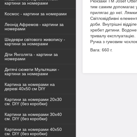
Рюкзаки ТМ Josef Otte
картини за номерами
тим самим допомагає у
прилягає до неї. Лямки
Космос - картини за номерами
Світловідбивні елемент
доби. Внутрішні відділ
Леонід Афремов - картини за
номерами
хребет дитини. Водоне
тривалу експлуатацію. 
Шедеври світового живопису -
Ручка з гумовим чохлом
картини за номерами
Вага: 660 г.
Діти Янголята - картини за
номерами
Дитячі сюжети Мультяшки -
картини за номерами
Картина за номерами на
дереві 40х50 см DIY
Картини за номерами 20х30
см. DIY (без коробки)
Картини за номерами 30х40
см. DIY (без коробки)
Картини за номерами 40х50
см. DIY (без коробки)