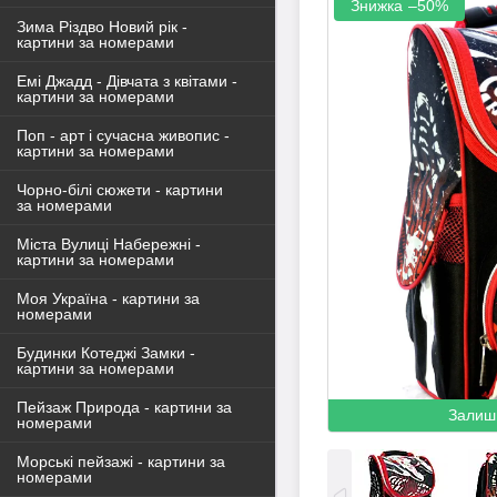
–50%
Зима Різдво Новий рік -
картини за номерами
Емі Джадд - Дівчата з квітами -
картини за номерами
Поп - арт і сучасна живопис -
картини за номерами
Чорно-білі сюжети - картини
за номерами
Міста Вулиці Набережні -
картини за номерами
Моя Україна - картини за
номерами
Будинки Котеджі Замки -
картини за номерами
Пейзаж Природа - картини за
Залиш
номерами
Морські пейзажі - картини за
номерами