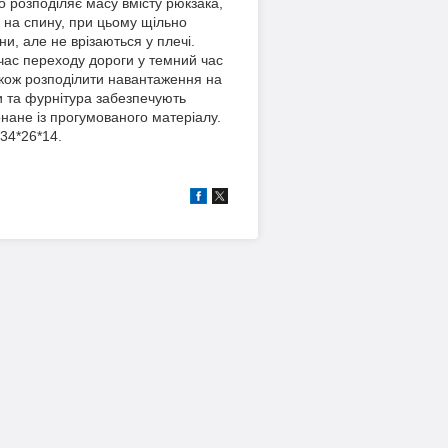
 розподіляє масу вмісту рюкзака,
 на спину, при цьому щільно
и, але не врізаються у плечі.
 час переходу дороги у темний час
також розподілити навантаження на
и та фурнітура забезпечують
онане із прогумованого матеріалу.
 34*26*14.