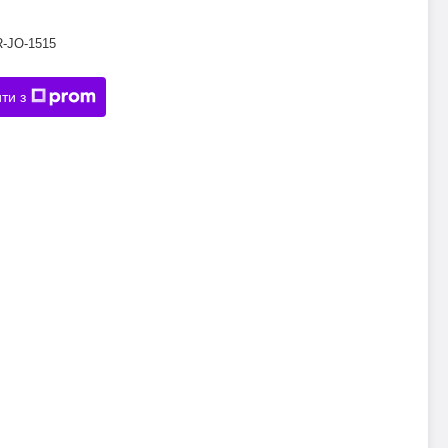
R-JO-1515
ти з