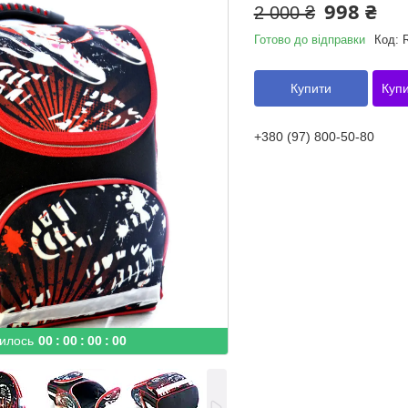
998 ₴
2 000 ₴
Готово до відправки
Код:
Купити
Купи
+380 (97) 800-50-80
илось
0
0
0
0
0
0
0
0