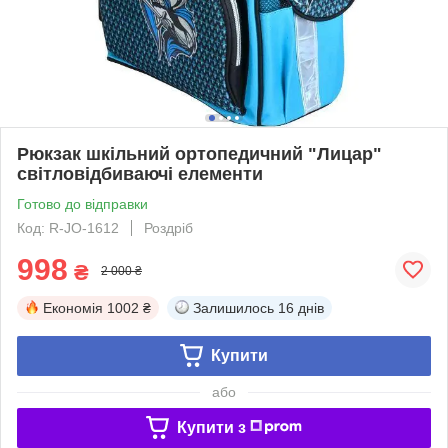
Рюкзак шкільний ортопедичний "Лицар"
світловідбиваючі елементи
Готово до відправки
Код: R-JO-1612
Роздріб
998
₴
2 000 ₴
Економія
1002 ₴
Залишилось
16 днів
Купити
або
Купити з