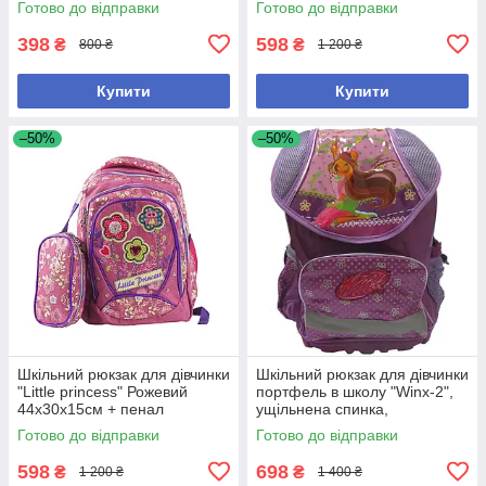
Готово до відправки
Готово до відправки
398
598
₴
₴
800 ₴
1 200 ₴
Купити
Купити
–50%
–50%
Шкільний рюкзак для дівчинки
Шкільний рюкзак для дівчинки
"Little princess" Рожевий
портфель в школу "Winx-2",
44х30х15см + пенал
ущільнена спинка,
пластиковий піддон,
Готово до відправки
Готово до відправки
світловідбиток.
598
698
₴
₴
1 200 ₴
1 400 ₴