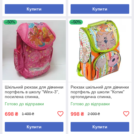
Купити
Купити
–50%
–50%
Шкільний рюкзак для дівчинки
Рюкзак шкільний для дівчинки
портфель в школу "Winx-3",
портфель до школи "Котик"
посилена спинка,
ортопедична спинка,
пластиковий піддон,
світловідбиваючі елементи
Готово до відправки
Готово до відправки
світловідраж.
698
998
₴
₴
1 400 ₴
2 000 ₴
Купити
Купити