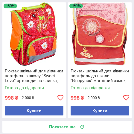
–50%
–50%
Рюкзак шкільний для дівчинки
Рюкзак шкільний для дівчинки
портфель в школу "Sweet
портфель до школи
Love" ортопедична спинка,
"Візерунок" магнітний замок,
світловідбиваючі елементи
ортопедична спинка,
Готово до відправки
Готово до відправки
світловідбиток. елемен
998
998
₴
₴
2 000 ₴
2 000 ₴
Купити
Купити
Показати ще