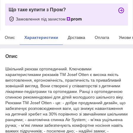
Що таке купити з Пром?
Замовлення під захистом
Опис
Характеристики
Доставка
Оплата
Умови 
Опис
Шкільний рюкзак ортопедичний. Ключовими
характеристиками рюкзаків ТМ Josef Otten є висока якість
виготовлення, ергономічність, практичність та привабливий
зовнішній вигляд. Вони створені у співавторстві з дитячими
лікарями-педіатрами та ортопедами. Ранці з ортопедичною
спинкою рекомендовані для дітей молодшого шкільного віку.
Рюкзаки ТМ Josef Otten - це: - добре продуманий дизайн, що
забезпечує розповсюдження ваги, що знижує навантаження
на дитячий хребет на 30% порівняно зі звичайними шкільними
ранцями; - анатомічна спинка Air System; - м'яка ущільнена
ручка; - м'які лямки забезпечують комфортне носіння навіть
важких підручників; - посилене дно; - надійні замки; -