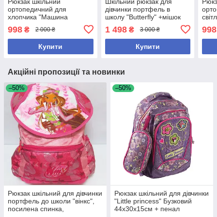
Рюкзак шкільний
Шкільний рюкзак для
Рюкз
ортопедичний для
дівчинки портфель в
орто
хлопчика "Машина
школу "Butterfly" +мішок
світ
монстр" світловідбиваючі
для взуття+пенал плоский
еле
998
1 498
998
₴
₴
2 000 ₴
3 000 ₴
елементи
ортопедична спинка
Купити
Купити
Акційні пропозиції та новинки
–50%
–50%
Рюкзак шкільний для дівчинки
Рюкзак шкільний для дівчинки
портфель до школи "вінкс",
"Little princess" Бузковий
посилена спинка,
44х30х15см + пенал
пластиковий піддон