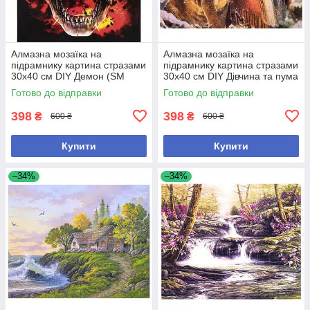
Алмазна мозаїка на
Алмазна мозаїка на
підрамнику картина стразами
підрамнику картина стразами
30х40 см DIY Демон (SM
30х40 см DIY Дівчина та пума
76989)
(SGLD 61097)
Готово до відправки
Готово до відправки
398
398
₴
₴
600 ₴
600 ₴
Купити
Купити
–34%
–34%