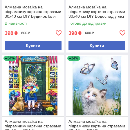
Алмазна мозаїка на
Алмазна мозаїка на
підрамнику картина стразами
підрамнику картина стразами
30х40 см DIY Будинок біля
30х40 см DIY Водоспад у лісі
моря (SGLD 61121)
(SGLD 61203)
В наявності
Готово до відправки
398
398
₴
₴
600 ₴
600 ₴
Купити
Купити
–34%
–34%
Алмазна мозаїка на
Алмазна мозаїка на
підрамнику картина стразами
підрамнику картина стразами