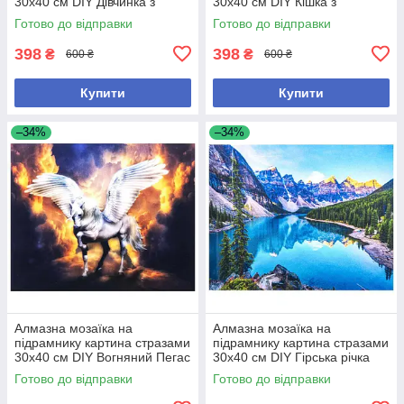
30х40 см DIY Дівчинка з
30х40 см DIY Кішка з
букетом (SGLD 61217)
метеликами (SGLD 61229)
Готово до відправки
Готово до відправки
398
398
₴
₴
600 ₴
600 ₴
Купити
Купити
–34%
–34%
Алмазна мозаїка на
Алмазна мозаїка на
підрамнику картина стразами
підрамнику картина стразами
30х40 см DIY Вогняний Пегас
30х40 см DIY Гірська річка
(SGLD 61230)
(SGLD 61252)
Готово до відправки
Готово до відправки