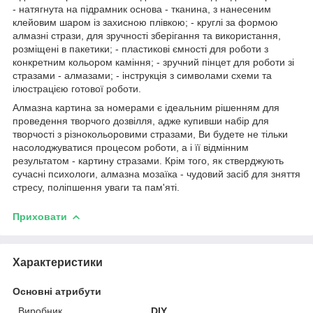
- натягнута на підрамник основа - тканина, з нанесеним
клейовим шаром із захисною плівкою; - круглі за формою
алмазні стрази, для зручності зберігання та використання,
розміщені в пакетики; - пластикові ємності для роботи з
конкретним кольором каміння; - зручний пінцет для роботи зі
стразами - алмазами; - інструкція з символами схеми та
ілюстрацією готової роботи.
Алмазна картина за номерами є ідеальним рішенням для
проведення творчого дозвілля, адже купивши набір для
творчості з різнокольоровими стразами, Ви будете не тільки
насолоджуватися процесом роботи, а і її відмінним
результатом - картину стразами. Крім того, як стверджують
сучасні психологи, алмазна мозаїка - чудовий засіб для зняття
стресу, поліпшення уваги та пам'яті.
Приховати
Характеристики
Основні атрибути
Виробник
DIY