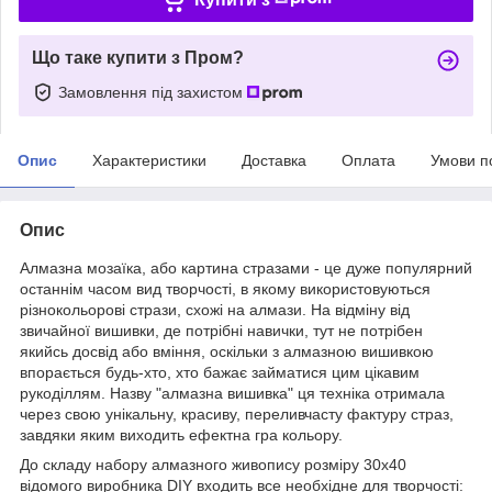
Що таке купити з Пром?
Замовлення під захистом
Опис
Характеристики
Доставка
Оплата
Умови п
Опис
Алмазна мозаїка, або картина стразами - це дуже популярний
останнім часом вид творчості, в якому використовуються
різнокольорові стрази, схожі на алмази. На відміну від
звичайної вишивки, де потрібні навички, тут не потрібен
якийсь досвід або вміння, оскільки з алмазною вишивкою
впорається будь-хто, хто бажає займатися цим цікавим
рукоділлям. Назву "алмазна вишивка" ця техніка отримала
через свою унікальну, красиву, переливчасту фактуру страз,
завдяки яким виходить ефектна гра кольору.
До складу набору алмазного живопису розміру 30х40
відомого виробника DIY входить все необхідне для творчості: