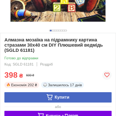
Алмазна мозаїка на підрамнику картина
стразами 30х40 см DIY Плюшевий ведмідь
(SGLD 61181)
Готово до відправки
Код: SGLD 61181
Роздріб
398
₴
600 ₴
Економія
202 ₴
Залишилось
17 днів
Купити
або
Купити з