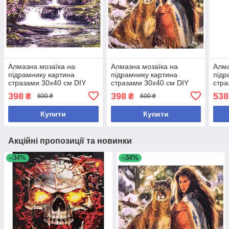
Алмазна мозаїка на
Алмазна мозаїка на
Алма
підрамнику картина
підрамнику картина
підр
стразами 30х40 см DIY
стразами 30х40 см DIY
стра
Водоспад у лісі (SGLD
Дівчина та пума (SGLD
Ведм
398
398
538
₴
₴
600 ₴
600 ₴
61203)
61097)
Купити
Купити
Акційні пропозиції та новинки
–34%
–34%