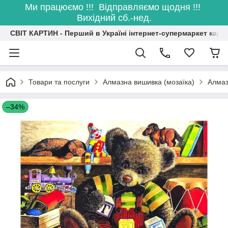
Ми працюємо !!! Відправляємо щодня !!!
Вихідний сб.-нед.
СВІТ КАРТИН - Перший в Україні інтернет-супермаркет карт
Товари та послуги
Алмазна вишивка (мозаїка)
Алмаз
–34%