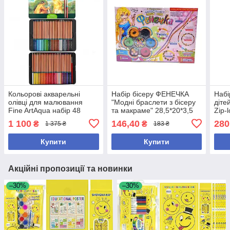
Кольорові акварельні
Набір бісеру ФЕНЕЧКА
Набі
олівці для малювання
"Модні браслети з бісеру
діте
Fine ArtAqua набір 48
та макраме" 28,5*20*3,5
Zip-
кольорів у металевому
см
1 100
146,40
280
₴
₴
1 375 ₴
183 ₴
пеналі + пензлик
Купити
Купити
Акційні пропозиції та новинки
–30%
–30%