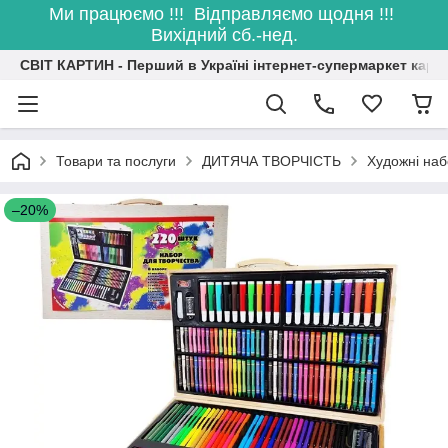
Ми працюємо !!! Відправляємо щодня !!!
Вихідний сб.-нед.
СВІТ КАРТИН - Перший в Україні інтернет-супермаркет карт
Товари та послуги
ДИТЯЧА ТВОРЧІСТЬ
Художні наб
–20%